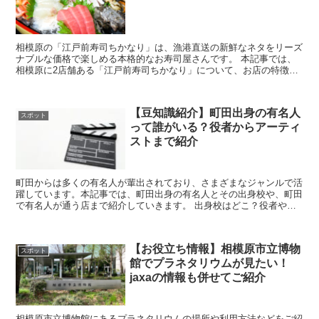
相模原の「江戸前寿司ちかなり」は、漁港直送の新鮮なネタをリーズ
ナブルな価格で楽しめる本格的なお寿司屋さんです。 本記事では、
相模原に2店舗ある「江戸前寿司ちかなり」について、お店の特徴や
場所など詳しくまとめました。ぜひ、お店探しの参...
【豆知識紹介】町田出身の有名人
スポット
って誰がいる？役者からアーティ
ストまで紹介
町田からは多くの有名人が輩出されており、さまざまなジャンルで活
躍しています。本記事では、町田出身の有名人とその出身校や、町田
で有名人が通う店まで紹介していきます。 出身校はどこ？役者やア
ーティストなど町田出身の有名人を紹介 ...
【お役立ち情報】相模原市立博物
スポット
館でプラネタリウムが見たい！
jaxaの情報も併せてご紹介
相模原市立博物館にあるプラネタリウムの場所や利用方法などをご紹