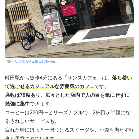
引用:
サンズカフェ町田店Twitter
町田駅から徒歩4分にある「サンズカフェ」は、
落ち着い
て過ごせるカジュアルな雰囲気のカフェ
です。
席数は79席あり、広々とした店内で人の目を気にせずに
勉強に集中
できます。
コーヒーは220円〜とリーズナブルで、2杯目が半額にな
るうれしいサービスも。
疲れた時にほっと一息つけるスイーツや、小腹を満たす軽
食も用意されています。