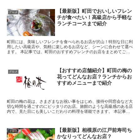
【最新版】町田でおいしいフレン
グルメ
チが食べたい！高級店から手軽な
ランチコースまで紹介
町田には、美味しいフレンチを食べられるお店が沢山！特別な日に利
用したい高級店や、気軽に楽しめるお店など、シーンに合わせて選べ
ます。 本記事では、町田のおすすめフレンチのお店をまとめてご紹
介。町田でフレンチのお店を探している方は、ぜひ...
【おすすめ店舗紹介】町田の梅の
グルメ
花ってどんなお店？ランチからお
すすめメニューまで紹介
町田の梅の花は、さまざまなお祝い事をはじめ、接待や同窓会など大
切な時間を過ごすのにピッタリのお店。旅館のような高級感のある店
内で、見た目にも美しいこだわりの料理を堪能できます。 本記事で
は、そんな町田の梅の花のおすすめメニューやクー...
【最新版】相模原の江戸前寿司ち
グルメ
かなりってどんなお店？