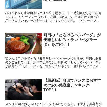
相模原駅から水郷田名行バスの乗り場やルート・時刻表などをご紹介
します。 グリーンプールや横山公園、ふれあい科学館に行く際も利
用できますので、ぜひ参考にしてみてくださいね。 【グリーンプー
ル・ふれあい科学館・横山小学校・清新中学...
町田の「とろけるハンバーグ」が
グルメ
美味しいレストラン『ペダラー
ダ』をご紹介！
皆さんは口の中でとろける美味しいハンバーグのお店が、町田にある
のをご存じでしょうか？本記事では、町田の「とろけるハンバーグ」
が話題の「ペダラーダ」をご紹介していきます。評判からアクセス方
法、実際の口コミもまとめたので、ぜひご参考にしてくだ...
【最新版】町田でメンズにおすす
美容
めの安い美容室ランキング
TOP3！
メンズが旬でおしゃれなヘアスタイルにするなら、床屋より美容室が