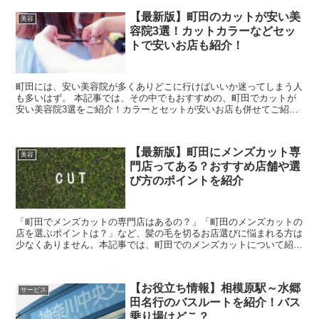
【最新版】町田のカットが安い美
美容
容院3選！カットカラーなどセッ
トで安いお店も紹介！
町田には、安い美容院が多くありどこに行けばいいか迷ってしまう人
も多いはず。 本記事では、その中でもおすすめの、町田でカットが
安い美容院3選をご紹介！カラーとセットが安いお店も併せてご紹介
しますので、ぜひ参考にしてみてくださいね。 ...
【最新版】町田にメンズカット専
美容
門店ってある？おすすめ店舗や選
び方のポイントを紹介
「町田でメンズカットの専門店はあるの？」「町田のメンズカットの
店を選ぶポイントは？」など、髪の毛を切るお店選びに悩まれる方は
少なくありません。本記事では、町田でのメンズカットについて紹介
していきますので、ぜひ参考にしてください。 営...
【お役立ち情報】相模原駅～水郷
サービス
田名行のバスルートを紹介！バス
乗り場はどこ？