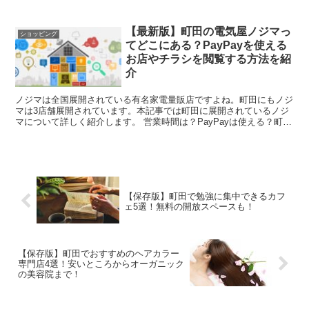
ご紹介しています。ぜひ参考にしていただき、気になるお...
【最新版】町田の電気屋ノジマっ
ショッピング
てどこにある？PayPayを使える
お店やチラシを閲覧する方法を紹
介
ノジマは全国展開されている有名家電量販店ですよね。町田にもノジ
マは3店舗展開されています。本記事では町田に展開されているノジ
マについて詳しく紹介します。 営業時間は？PayPayは使える？町田
の電気屋ノジマの店舗を紹介 ずばり...
【保存版】町田で勉強に集中できるカフ
ェ5選！無料の開放スペースも！
【保存版】町田でおすすめのヘアカラー
専門店4選！安いところからオーガニック
の美容院まで！