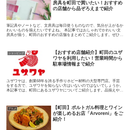
房具を町田で買いたい！おすすめ
の店舗から品ぞろえまで紹介
筆記具やノートなど、文房具は毎日使うものなので、気分が上がるか
わいいものを揃えたいですよね。 本記事ではおしゃれでかわいい文
房具が揃う、町田のおすすめの店舗をまとめてご紹介します。ぜひ参
考にしてみてくださいね。 また、...
【おすすめ店舗紹介】町田のユザ
ショッピング
ワヤを利用したい！営業時間から
駐車場情報まで紹介
ユザワヤは、創業68年を誇る手作りホビー材料の大型専門店。手芸
をする方で、ユザワヤを知らない方はいないのではないでしょうか。
本記事では、町田にあるユザワヤについてご紹介します。品揃えやサ
ービス、アクセスなどの基本情報まで詳しくまと...
【町田】ポルトガル料理とワイン
グルメ
が楽しめるお店「Arvoreni」をご
紹介！