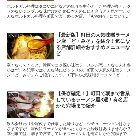
ポルトガル料理はタコやエビなどの魚介を中心とした料理が多く、ク
セのないシンプルな味付けのため日本人の口にも合うと人気です。そ
んなポルトガル料理を町田で楽しめるお店、「Arvoreni」についてご
紹介していきます！ ポルトガル料理のお...
【最新版】町田の人気味噌ラーメ
グルメ
ン店「ど・みそ」を紹介！気にな
る店舗詳細やおすすめメニューな
ど
寒くなってくると、濃厚でコク深い味噌ラーメンが恋しくなる人も多
いはず。本記事ではそんな時にピッタリの、町田で人気の味噌ラーメ
ン「ど・みそ」をご紹介します。 町田の人気味噌ラーメン「ど・み
そ」が食べたい！気になる店舗詳細やおすすめメニ...
【保存確定！】町田で朝まで営業
グルメ
しているラーメン屋3選！有名店
から穴場まで紹介
飲み会終わりや深夜まで仕事した帰りなど、シチュエーションはさま
ざまですが、深夜にラーメンが食べたくなった経験はありませんか？
本記事では、朝まで営業しているラーメン店を有名店から穴場まで、