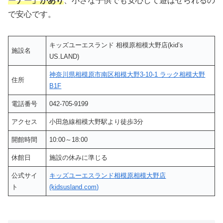
ーナー」があり
、小さな子供でも安心して遊ばせられるの
で安心です。
キッズユーエスランド 相模原相模大野店(kid’s
施設名
US.LAND)
神奈川県相模原市南区相模大野3-10-1 ラック相模大野
住所
B1F
電話番号
042-705-9199
アクセス
小田急線相模大野駅より徒歩3分
開館時間
10:00～18:00
休館日
施設の休みに準じる
公式サイ
キッズユーエスランド相模原相模大野店
ト
(kidsusland.com)