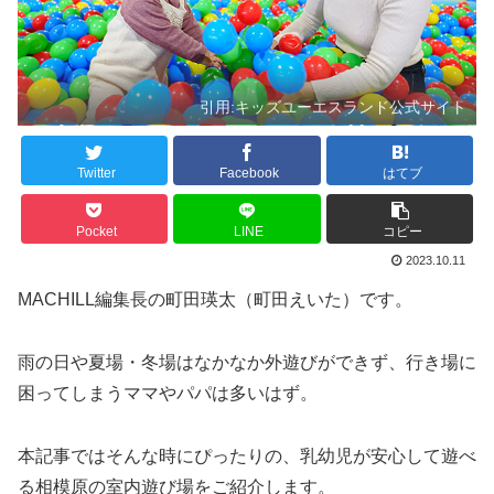
引用:キッズユーエスランド公式サイト
Twitter
Facebook
はてブ
Pocket
LINE
コピー
2023.10.11
MACHILL編集長の町田瑛太（町田えいた）です。
雨の日や夏場・冬場はなかなか外遊びができず、行き場に
困ってしまうママやパパは多いはず。
本記事ではそんな時にぴったりの、乳幼児が安心して遊べ
る相模原の室内遊び場をご紹介します。