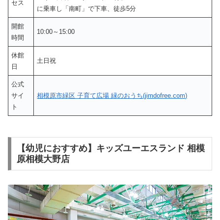
セス
に乗車し「南町」で下車、徒歩5分
開館
10:00～15:00
時間
休館
土日祝
日
公式
サイ
相模原市緑区 子育て広場 緑のおうち(jimdofree.com)
ト
【幼児におすすめ】キッズユーエスランド 相模
原相模大野店