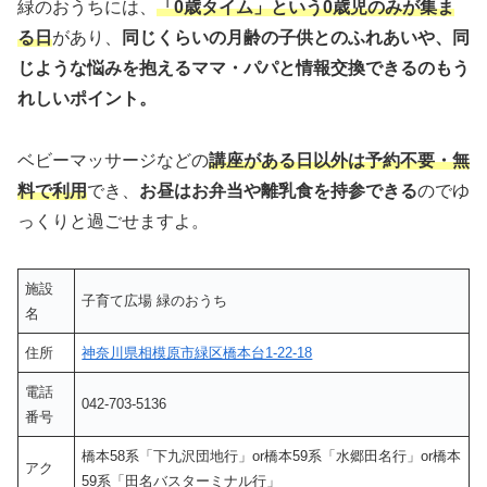
緑のおうちには、
「0歳タイム」という0歳児のみが集ま
る日
があり、
同じくらいの月齢の子供とのふれあいや、同
じような悩みを抱えるママ・パパと情報交換できるのもう
れしいポイント。
ベビーマッサージなどの
講座がある日以外は予約不要・無
料で利用
でき、
お昼はお弁当や離乳食を持参できる
のでゆ
っくりと過ごせますよ。
施設
子育て広場 緑のおうち
名
住所
神奈川県相模原市緑区橋本台1-22-18
電話
042-703-5136
番号
橋本58系「下九沢団地行」or橋本59系「水郷田名行」or橋本
アク
59系「田名バスターミナル行」