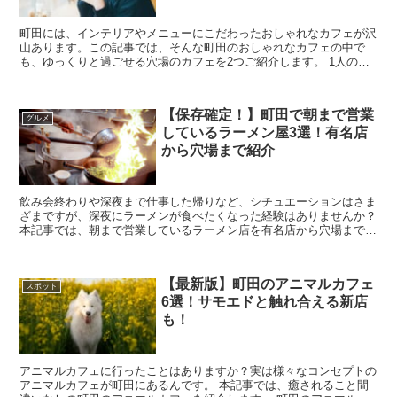
町田には、インテリアやメニューにこだわったおしゃれなカフェが沢
山あります。この記事では、そんな町田のおしゃれなカフェの中で
も、ゆっくりと過ごせる穴場のカフェを2つご紹介します。 1人の時
間を静かに過ごしたい方、落ち着いた空間でデート...
【保存確定！】町田で朝まで営業
グルメ
しているラーメン屋3選！有名店
から穴場まで紹介
飲み会終わりや深夜まで仕事した帰りなど、シチュエーションはさま
ざまですが、深夜にラーメンが食べたくなった経験はありませんか？
本記事では、朝まで営業しているラーメン店を有名店から穴場まで、
ご紹介しています。ぜひ参考にしていただき、気になるお...
【最新版】町田のアニマルカフェ
スポット
6選！サモエドと触れ合える新店
も！
アニマルカフェに行ったことはありますか？実は様々なコンセプトの
アニマルカフェが町田にあるんです。 本記事では、癒されること間