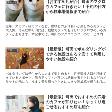
【おすすめ店紹介】町田のフクロ
スポット
ウカフェに行きたい！予約の仕方
から駐車場情報まで紹介
近年、犬カフェ猫カフェなど、動物とのふれあいが楽しめるカフェが
大人気。そんな中町田には、動物カフェでも珍しいフクロウのいるカ
フェがあります。本記事では、町田のフクロウカフェのサービス内容
や予約方法など、詳しくご紹介します。 ...
【最新版】町田でボルダリングが
スポット
できる施設はある？安くて利用し
やすい施設を紹介
ボルダリングは子供から大人まで楽しめると、近年競技人口が増えて
きているスポーツ。筋力アップ・バランス感覚を養えられるなどのメ
リットの他にも、うまく登り切ったときに大きな達成感を得られるの
も魅力です。本記事では、そんなボルダリングを楽しめる...
【最新版】町田でおすすめの穴場
グルメ
のカフェが知りたい！ゆっくり過
ごせるおすすめ店を紹介