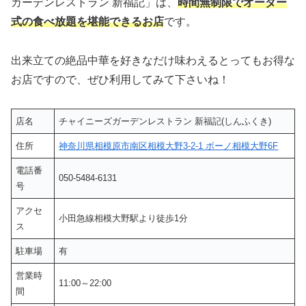
ガーデンレストラン 新福記」は、
時間無制限でオーダー
式の食べ放題を堪能できるお店
です。
出来立ての絶品中華を好きなだけ味わえるとってもお得な
お店ですので、ぜひ利用してみて下さいね！
店名
チャイニーズガーデンレストラン 新福記(しんふくき)
住所
神奈川県相模原市南区相模大野3-2-1 ボーノ相模大野6F
電話番
050-5484-6131
号
アクセ
小田急線相模大野駅より徒歩1分
ス
駐車場
有
営業時
11:00～22:00
間