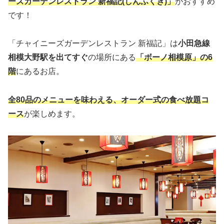
ーズガーデンレストラン 新福記(しんふくき)」
がおすすめ
です！
「チャイニーズガーデンレストラン 新福記」は
小田急線
相模大野駅を出てすぐ
の場所にある
「ボーノ相模原」の6
階
にあるお店。
全80品のメニューを味わえる、オーダー式の食べ放題コ
ース
が楽しめます。