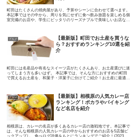
町田はたくさんの焼肉屋があり、予算やシーンに合わせて選べます。
本記事ではその中から、周りを気にせずに食べ飲み放題を楽しめる個
室完備のお店や、学生にピッタリのリーズナブルで美味しいお店など
をまとめてご紹介します。 個室あり！食べ飲み放...
【最新版】町田でお土産を買うな
グルメ
ら？おすすめランキング10選を紹
介
町田には名産品や有名なスイーツ店がたくさんあり、お土産選びに迷
ってしまう方も多いはず。 本記事では、そんな方におすすめの町田
で買えるお土産を、和菓子・洋菓子に分けてご紹介！お土産に最適な
日持ちするお土産も併せてご紹介していますので、...
【最新版】相模原の人気カレー店
グルメ
ランキング！ポカラやバイキング
など名店を紹介
相模原は、カレーの名店が多くあるカレー店の激戦地です。本記事で
は、そんな相模原の人気カレー店の中からおすすめのお店を5店舗ピ
ックアップし、食べログ評価をもとにランキングでご紹介！(2023年