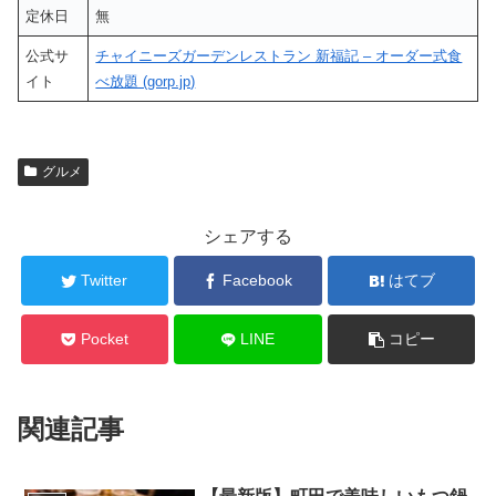
定休日
無
公式サ
チャイニーズガーデンレストラン 新福記 – オーダー式食
イト
べ放題 (gorp.jp)
グルメ
シェアする
Twitter
Facebook
はてブ
Pocket
LINE
コピー
関連記事