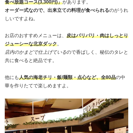
食べ放題コース(3,300円)」
があります。
オーダー式なので、出来立ての料理が食べられる
のがうれ
しいですよね。
お店のおすすめメニューは、
皮はパリパリ・肉はしっとり
ジューシーな北京ダック
。
店内のかまどで仕上げている
ので香ばしく、秘伝のタレと
共に食べると絶品です。
他にも
人気の海老チリ・飯/麺類・点心など、全80品
の中
華を作りたてで楽しめますよ。