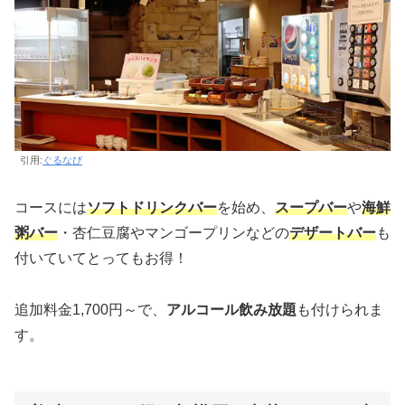
引用:
ぐるなび
コースには
ソフトドリンクバー
を始め、
スープバー
や
海鮮
粥バー
・杏仁豆腐やマンゴープリンなどの
デザートバー
も
付いていてとってもお得！
追加料金1,700円～で、
アルコール飲み放題
も付けられま
す。