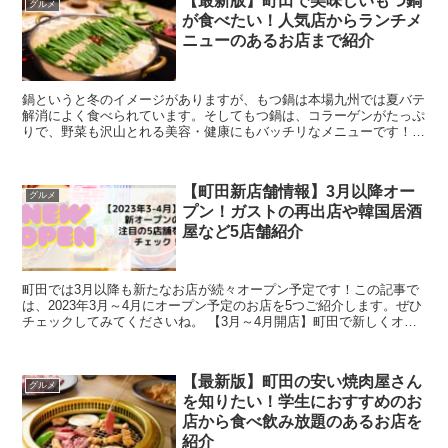
【最新版】町田で美味しいもつ鍋
グルメ
が食べたい！人気店からランチメ
ニューのあるお店まで紹介
鍋というと冬のイメージがありますが、もつ鍋は本場九州では夏バテ
解消によく食べられています。そしてもつ鍋は、コラーゲンがたっぷ
りで、野菜も沢山とれる美容・健康にもバッチリなメニューです！
ぜひ記事をチェックして、美味しいもつ鍋を食べに...
【町田新店舗情報】3月以降オー
グルメ
プン！ガストの再出店や韓国居酒
屋など5店舗紹介
町田では3月以降も新たなお店が続々オープン予定です！この記事で
は、2023年3月～4月にオープン予定のお店を5つご紹介します。ぜひ
チェックしてみてくださいね。 【3月～4月開店】町田で新しくオー
プンするお店5選をご紹介！ガストの再出...
【最新版】町田の安い焼肉屋さん
グルメ
を知りたい！学生におすすめのお
店から食べ飲み放題のあるお店を
紹介