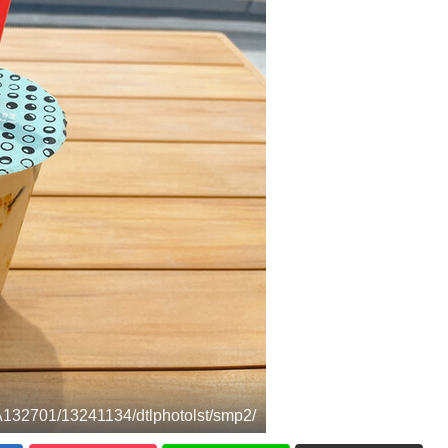
/A132701/13241134/dtlphotolst/smp2/