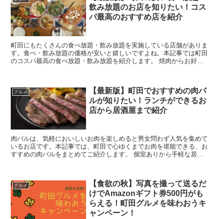
飲み放題のお店を知りたい！コス
パ最高のおすすめ店を紹介
町田にもたくさんの食べ放題・飲み放題を実施している店舗がありま
す。食べ・飲み放題の価格が安いと嬉しいですよね。本記事では町田
のコスパ最高の食べ放題・飲み放題を紹介します。 焼肉からお好み
焼きまで！町田の安い食べ放題・飲み放題のお店を...
【最新版】町田でおすすめの肉バ
グルメ
ルが知りたい！ランチができるお
店から居酒屋まで紹介
肉バルは、気軽においしいお肉を楽しめると男女問わず人気を集めて
いるお店です。本記事では、町田で心ゆくまでお肉を堪能できる、お
すすめの肉バルをまとめてご紹介します。 個室ありから手軽な居酒
屋まで！町田でおすすめの肉バルを紹介！ ...
【食欲の秋】写真を撮って送るだ
グルメ
けでAmazonギフト券500円がも
らえる！町田グルメを味わおうキ
ャンペーン！