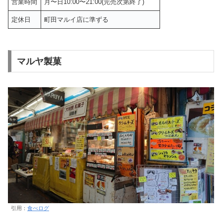
営業時間
月〜日10:00〜21:00(完売次第終了)
定休日
町田マルイ店に準ずる
マルヤ製菓
引用：
食べログ