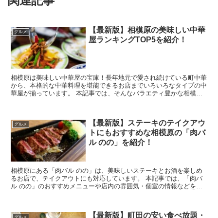
関連記事
【最新版】相模原の美味しい中華
グルメ
屋ランキングTOP5を紹介！
相模原は美味しい中華屋の宝庫！長年地元で愛され続けている町中華
から、本格的な中華料理を堪能できるお店までいろいろなタイプの中
華屋が揃っています。 本記事では、そんなバラエティ豊かな相模原
の中華屋の中から、特に評判が良くおすすめのお店...
【最新版】ステーキのテイクアウ
グルメ
トにもおすすめな相模原の「肉バ
ル のの」を紹介！
相模原にある「肉バル のの」は、美味しいステーキとお酒を楽しめ
るお店で、テイクアウトにも対応しています。 本記事では、「肉バ
ル のの」のおすすめメニューや店内の雰囲気・個室の情報などをま
とめてご紹介。気になっていた方は、ぜひ参考にし...
【最新版】町田の安い食べ放題・
グルメ