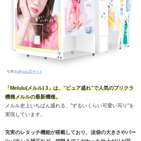
引用:
FuRyu公式サイト
「Melulu(メルル) 3」は、”ピュア盛れ”で人気のプリクラ
機種メルルの最新機種。
メルル史上いちばん盛れる、”ずるいくらい可愛い写り”を
実現しています。
充実のレタッチ機能が搭載しており、涙袋の大きさやパー