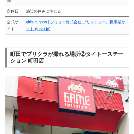
間
定休日
施設の休みに準じる
公式サ
girls mignon | フリュー株式会社 プリントシール機事業サ
イト
イト (furyu.jp)
町田でプリクラが撮れる場所②タイトーステー
ション 町田店