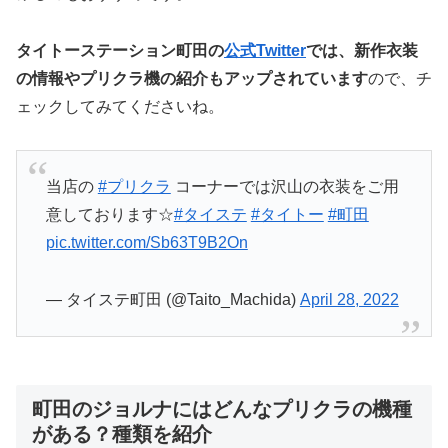
タイトーステーション町田の
公式Twitter
では、新作衣装
の情報やプリクラ機の紹介もアップされています
ので、チ
ェックしてみてくださいね。
当店の
#プリクラ
コーナーでは沢山の衣装をご用
意しております☆
#タイステ
#タイトー
#町田
pic.twitter.com/Sb63T9B2On
— タイステ町田 (@Taito_Machida)
April 28, 2022
町田のジョルナにはどんなプリクラの機種
がある？種類を紹介