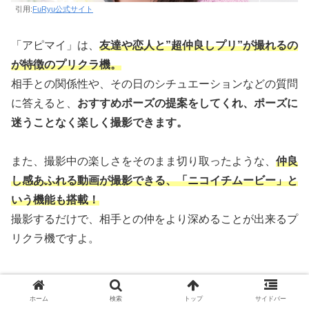
引用:
FuRyu公式サイト
「アピマイ」は、
友達や恋人と”超仲良しプリ”が撮れるの
が特徴のプリクラ機。
相手との関係性や、その日のシチュエーションなどの質問
に答えると、
おすすめポーズの提案をしてくれ、ポーズに
迷うことなく楽しく撮影できます。
また、撮影中の楽しさをそのまま切り取ったような、
仲良
し感あふれる動画が撮影できる、「ニコイチムービー」と
いう機能も搭載！
撮影するだけで、相手との仲をより深めることが出来るプ
リクラ機ですよ。
コスプレ撮影も楽しめる！町田のプリクラ
ホーム
検索
トップ
サイドバー