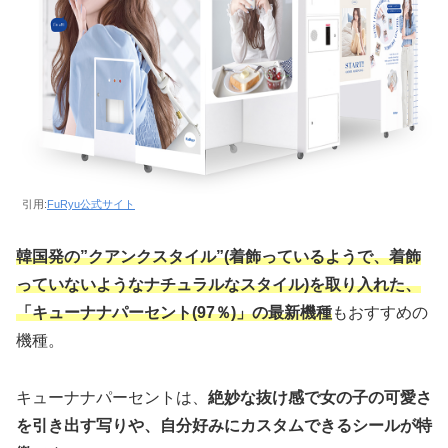
引用:
FuRyu公式サイト
韓国発の”クアンクスタイル”(着飾っているようで、着飾
っていないようなナチュラルなスタイル)を取り入れた、
「キューナナパーセント(97％)」の最新機種
もおすすめの
機種。
キューナナパーセントは、
絶妙な抜け感で女の子の可愛さ
を引き出す写りや、自分好みにカスタムできるシールが特