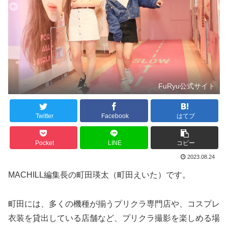
FuRyu公式サイト
Twitter
Facebook
はてブ
Pocket
LINE
コピー
2023.08.24
MACHILL編集長の町田瑛太（町田えいた）です。
町田には、多くの機種が揃うプリクラ専門店や、コスプレ
衣装を貸出している店舗など、プリクラ撮影を楽しめる場