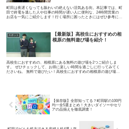
町田は夜遅くなっても賑わいの絶えない活気ある街。本記事では、町
田で終電を逃した人や仕事の時間が遅い人に便利な、24時間営業の
お店を一気にご紹介します！行く場所に困ったときにはぜひ参考にし
てみてくださいね。 夜中までやっているお店を徹...
【最新版】高校生におすすめの相
スポット
模原の無料遊び場を紹介！
高校生におすすめの、相模原にある無料の遊び場を2つご紹介しま
す。 ぜひチェックして、お得に楽しい時間を過ごしに行ってみてく
ださいね。 無料で遊びたい！高校生におすすめの相模原の遊び場を
紹介 高校生におすすめの無料...
【保存版】全部知ってる？町田駅の100円
均一全5選まとめ！大きいダイソーやセリ
アの品揃えを徹底調査！
町田でピルを処方できる産婦人科4選！気