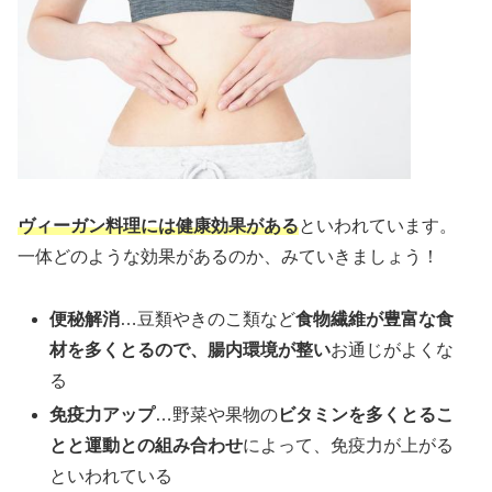
ヴィーガン料理には健康効果がある
といわれています。
一体どのような効果があるのか、みていきましょう！
便秘解消
…豆類やきのこ類など
食物繊維が豊富な食
材を多くとるので、腸内環境が整い
お通じがよくな
る
免疫力アップ
…野菜や果物の
ビタミンを多くとるこ
とと運動との組み合わせ
によって、免疫力が上がる
といわれている