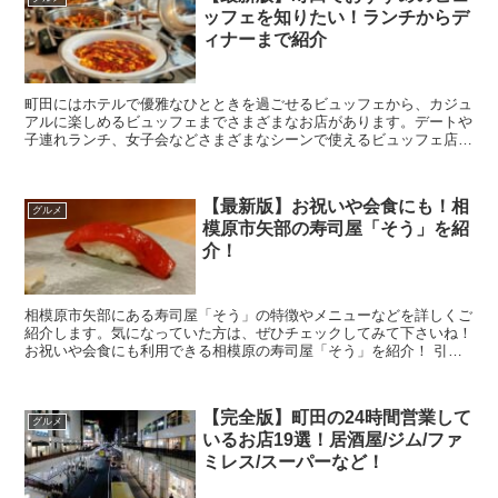
ッフェを知りたい！ランチからデ
ィナーまで紹介
町田にはホテルで優雅なひとときを過ごせるビュッフェから、カジュ
アルに楽しめるビュッフェまでさまざまなお店があります。デートや
子連れランチ、女子会などさまざまなシーンで使えるビュッフェ店
を、メニューも併せて詳しくご紹介していきますので、ぜひ...
【最新版】お祝いや会食にも！相
グルメ
模原市矢部の寿司屋「そう」を紹
介！
相模原市矢部にある寿司屋「そう」の特徴やメニューなどを詳しくご
紹介します。気になっていた方は、ぜひチェックしてみて下さいね！
お祝いや会食にも利用できる相模原の寿司屋「そう」を紹介！ 引用:
食べログ 相模原にある「鮨処 ...
【完全版】町田の24時間営業して
グルメ
いるお店19選！居酒屋/ジム/ファ
ミレス/スーパーなど！