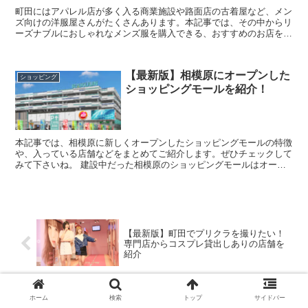
町田にはアパレル店が多く入る商業施設や路面店の古着屋など、メン
ズ向けの洋服屋さんがたくさんあります。本記事では、その中からリ
ーズナブルにおしゃれなメンズ服を購入できる、おすすめのお店をま
とめてご紹介します。 また、今回の記事...
【最新版】相模原にオープンした
ショッピング
ショッピングモールを紹介！
本記事では、相模原に新しくオープンしたショッピングモールの特徴
や、入っている店舗などをまとめてご紹介します。ぜひチェックして
みて下さいね。 建設中だった相模原のショッピングモールはオープ
ンした？ 引用:Googlemap ...
【最新版】町田でプリクラを撮りたい！
専門店からコスプレ貸出しありの店舗を
紹介
【最新版】町田でおすすめのビュッフェ
ホーム
検索
トップ
サイドバー
を知りたい！人気のホテルビュッフェな