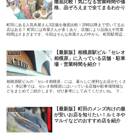
徹底比較！気になる営業時間や価
格、品ぞろえまで全てまるわかり
町田にある人気布屋さん3店舗を徹底比較！20時以降まで空いてるお
店はある？ 町田には布屋さんが多くあり、店舗により品揃えや営業
時間はさまざまです。今回はそんな布屋さんの中から、町田駅周辺の
人気の3店舗を比較してご紹介していき...
【最新版】相模原駅ビル「セレオ
サービス
相模原」に入っている店舗・駐車
場・営業時間を紹介！
相模原駅ビルの「セレオ相模原」には、暮らしに便利なお店がたくさ
ん！ 本記事では、セレオ相模原にはいっている店舗や駐車場情報な
どをまとめてご紹介します。ぜひ参考にしてみてくださいね。 ライ
フやマック・花屋があって便利！相模原駅ビ...
【最新版】町田のメンズ向けの服
ショッピング
が安いお店を知りたい！ルミネや
マルイなどのおすすめ店を紹介