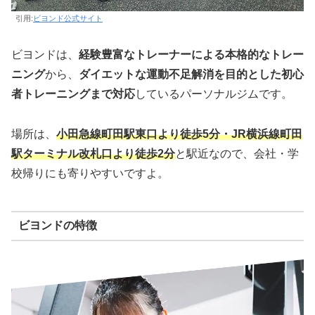
引用:
ビヨンド公式サイト
ビヨンドは、
経験豊富なトレーナーによる本格的なトレー
ニング
から、
ダイエットな運動不足解消を目的とした初心
者トレーニングまで対応
しているパーソナルジムです。
場所は、
小田急線町田駅東口より徒歩5分・JR横浜線町田
駅ターミナル改札口より徒歩2分
と駅近なので、会社・学
校帰りにも寄りやすいですよ。
ビヨンドの特徴