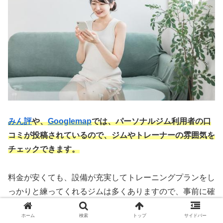
みん評
や、
Googlemap
では、パーソナルジム利用者の口
コミが投稿されているので、ジムやトレーナーの雰囲気を
チェックできます。
料金が安くても、設備が充実してトレーニングプランをし
っかりと練ってくれるジムは多くありますので、事前に確
認するといいでしょう。
ホーム
検索
トップ
サイドバー