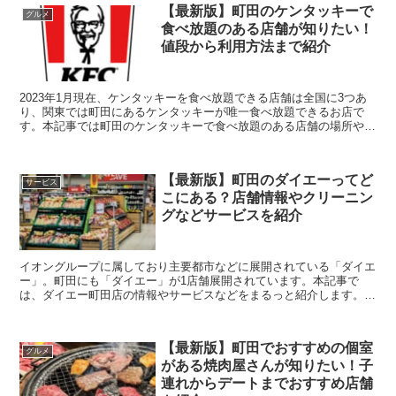
【最新版】町田のケンタッキーで
グルメ
食べ放題のある店舗が知りたい！
値段から利用方法まで紹介
2023年1月現在、ケンタッキーを食べ放題できる店舗は全国に3つあ
り、関東では町田にあるケンタッキーが唯一食べ放題できるお店で
す。本記事では町田のケンタッキーで食べ放題のある店舗の場所や利
用方法、値段やメニューなど詳しくご紹介します。 ...
【最新版】町田のダイエーってど
サービス
こにある？店舗情報やクリーニン
グなどサービスを紹介
イオングループに属しており主要都市などに展開されている「ダイエ
ー」。町田にも「ダイエー」が1店舗展開されています。本記事で
は、ダイエー町田店の情報やサービスなどをまるっと紹介します。
営業時間は？マンション付近にもある？町田のダイエ...
【最新版】町田でおすすめの個室
グルメ
がある焼肉屋さんが知りたい！子
連れからデートまでおすすめ店舗