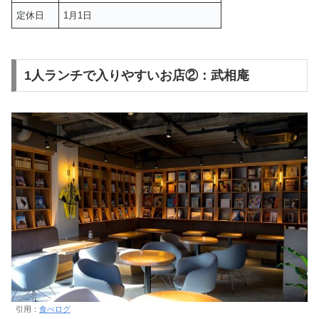
定休日
1月1日
1人ランチで入りやすいお店②：武相庵
引用：
食べログ