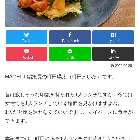
Twitter
Facebook
はてブ
Pocket
LINE
コピー
2022.09.28
MACHILL編集長の町田瑛太（町田えいた）です。
昔は寂しそうな印象を持たれた1人ランチですが、今では
女性でも1人ランチしている場面を見かけますよね。
1人だと気を遣わなくていいですし、マイペースに食事が
できます。
本記事では、町田にある1人ランチのお店を5つご紹介し