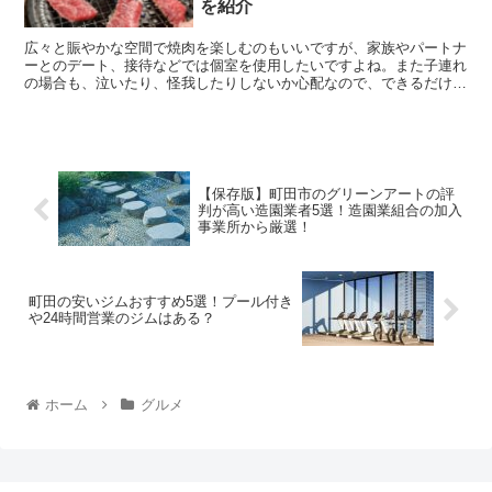
を紹介
広々と賑やかな空間で焼肉を楽しむのもいいですが、家族やパートナ
ーとのデート、接待などでは個室を使用したいですよね。また子連れ
の場合も、泣いたり、怪我したりしないか心配なので、できるだけ目
の届く範囲にいてくれる個室が望ましいでしょう。 ...
【保存版】町田市のグリーンアートの評
判が高い造園業者5選！造園業組合の加入
事業所から厳選！
町田の安いジムおすすめ5選！プール付き
や24時間営業のジムはある？
ホーム
グルメ