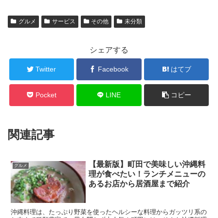
グルメ
サービス
その他
未分類
シェアする
Twitter
Facebook
はてブ
Pocket
LINE
コピー
関連記事
【最新版】町田で美味しい沖縄料
グルメ
理が食べたい！ランチメニューの
あるお店から居酒屋まで紹介
沖縄料理は、たっぷり野菜を使ったヘルシーな料理からガッツリ系の