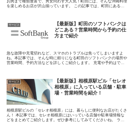
お肉まで種類豊富で、男女問わず大人気！町田には、そんな沖縄料理
を楽しめるお店が沢山揃っています。 この記事では、町田にあるお
すすめの沖縄料理のお店を、居酒屋・ランチのある...
【最新版】町田のソフトバンクは
サービス
どこある？営業時間から予約の仕
方まで紹介
急な故障や充電切れなど、スマホのトラブルは焦ってしまいますよ
ね。本記事では、そんな時に頼りになる町田のソフトバンクの場所や
営業時間、予約方法などを詳しくご紹介します。 充電や予約はでき
る？ヨドバシカメラなど町田にあるソフトバンクを紹...
【最新版】相模原駅ビル「セレオ
サービス
相模原」に入っている店舗・駐車
場・営業時間を紹介！
相模原駅ビルの「セレオ相模原」には、暮らしに便利なお店がたくさ
ん！ 本記事では、セレオ相模原にはいっている店舗や駐車場情報な
どをまとめてご紹介します。ぜひ参考にしてみてくださいね。 ライ
フやマック・花屋があって便利！相模原駅ビ...