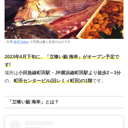
引用:
海幸Twitter
※写真は藤ヶ谷店のものです
2023年4月下旬に、「立喰い鮨 海幸」がオープン予定で
す!
場所は
小田急線町田駅・JR横浜線町田駅より徒歩2～3分
の、
町田センタービル(旧レミィ町田)の1階
です。
「立喰い鮨 海幸」とは？