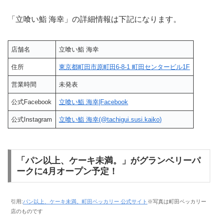
「立喰い鮨 海幸」の詳細情報は下記になります。
店舗名
立喰い鮨 海幸
住所
東京都町田市原町田6-8-1 町田センタービル1F
営業時間
未発表
公式Facebook
立喰い鮨 海幸|Facebook
公式Instagram
立喰い鮨 海幸(@tachigui.susi.kaiko)
「パン以上、ケーキ未満。」がグランベリーパ
ークに4月オープン予定！
引用:
パン以上、ケーキ未満。町田ベッカリー 公式サイト
※写真は町田ベッカリー
店のものです