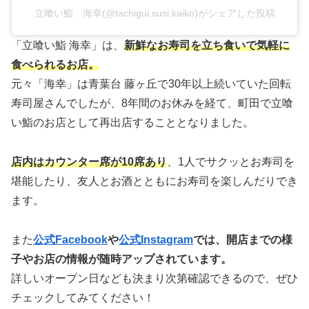
立喰い鮨 海幸(@tachigui.susi.kaiko)がシェアした投稿
「立喰い鮨 海幸」は、
新鮮なお寿司を立ち食いで気軽に
食べられるお店。
元々「海幸」は青葉台 藤ヶ丘で30年以上続いていた回転
寿司屋さんでしたが、8年間のお休みを経て、町田で立喰
い鮨のお店として再出店することとなりました。
店内はカウンター席が10席あり
、1人でサクッとお寿司を
堪能したり、友人とお酒とともにお寿司を楽しんだりでき
ます。
また
公式Facebook
や
公式Instagram
では、開店までの様
子やお店の情報が随時アップされています。
詳しいオープン日なども決まり次第確認できるので、ぜひ
チェックしてみてください！