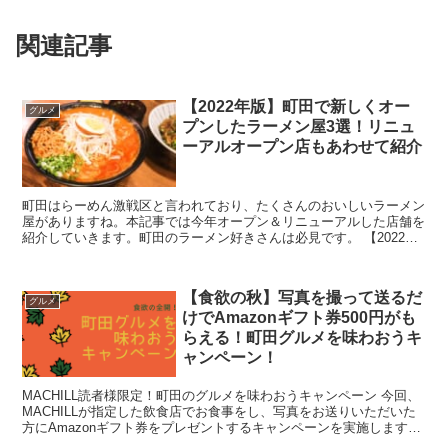
関連記事
【2022年版】町田で新しくオー
グルメ
プンしたラーメン屋3選！リニュ
ーアルオープン店もあわせて紹介
町田はらーめん激戦区と言われており、たくさんのおいしいラーメン
屋がありますね。本記事では今年オープン＆リニューアルした店舗を
紹介していきます。町田のラーメン好きさんは必見です。 【2022年
版】町田で新しくオープンしたラーメン屋3選...
【食欲の秋】写真を撮って送るだ
グルメ
けでAmazonギフト券500円がも
らえる！町田グルメを味わおうキ
ャンペーン！
MACHILL読者様限定！町田のグルメを味わおうキャンペーン 今回、
MACHILLが指定した飲食店でお食事をし、写真をお送りいただいた
方にAmazonギフト券をプレゼントするキャンペーンを実施します！
こちら先着50名様限定のキャンペ...