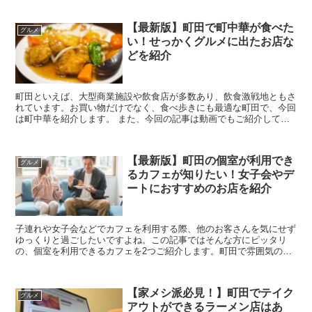
【最新版】町田で町中華が食べた
グルメ
い！せっかくグルメに出たお店な
どを紹介
町田といえば、大型商業施設や飲食店が多数あり、飲食激戦地ともさ
れています。お買い物だけでなく、食べ歩きにも最適な町田で、今回
は町中華を紹介します。 また、今回の記事は動画でもご紹介してい
ます！ せっかくグルメに...
【最新版】町田の個室が利用でき
グルメ
るカフェが知りたい！女子会やデ
ートにおすすめのお店を紹介
子連れや女子会などでカフェを利用する際、他のお客さんを気にせず
ゆっくりと過ごしたいですよね。この記事ではそんな方にピッタリ
の、個室を利用できるカフェを2つご紹介します。町田で雰囲気のい
い個室のあるカフェを探している方は、ぜひ参考にしてみて...
【家メシ派必見！】町田でテイク
グルメ
アウトができるラーメン店はあ