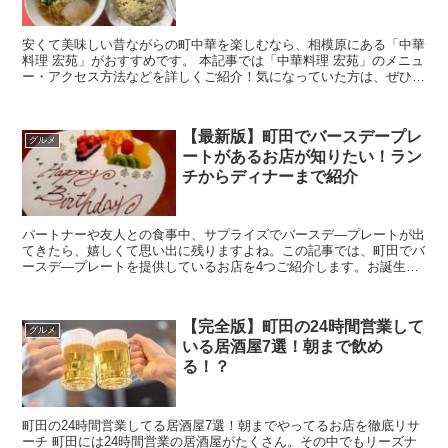
安くて美味しい昔ながらの町中華を楽しむなら、相模原にある「中華
料理 宏苑」がおすすめです。 本記事では「中華料理 宏苑」のメニュ
ー・アクセス方法などを詳しくご紹介！気になっていた方は、ぜひチ
ェックしてみて下さいね！ 相模原の「...
【最新版】町田でバースデープレ
グルメ
ートがあるお店が知りたい！ラン
チからディナーまで紹介
パートナーや友人との食事中、サプライズでバースデ―プレートが出
てきたら、嬉しくて思い出に残りますよね。この記事では、町田でバ
ースデ―プレートを提供しているお店を4つご紹介します。お誕生日
のお祝いプランを考えている方は、ぜひチェックしてみて...
【完全版】町田の24時間営業して
グルメ
いる居酒屋7選！朝まで飲め
る！？
町田の24時間営業してる居酒屋7選！朝までやってるお店を徹底リサ
ーチ 町田には24時間営業の居酒屋がたくさん。その中でもリーズナ