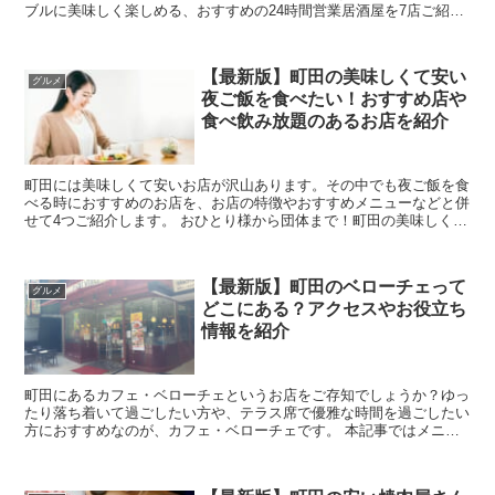
ブルに美味しく楽しめる、おすすめの24時間営業居酒屋を7店ご紹介
します！町田で居酒屋に迷ったとき...
【最新版】町田の美味しくて安い
グルメ
夜ご飯を食べたい！おすすめ店や
食べ飲み放題のあるお店を紹介
町田には美味しくて安いお店が沢山あります。その中でも夜ご飯を食
べる時におすすめのお店を、お店の特徴やおすすめメニューなどと併
せて4つご紹介します。 おひとり様から団体まで！町田の美味しくて
安い夜ご飯の食べられるお店を紹介 ...
【最新版】町田のベローチェって
グルメ
どこにある？アクセスやお役立ち
情報を紹介
町田にあるカフェ・ベローチェというお店をご存知でしょうか？ゆっ
たり落ち着いて過ごしたい方や、テラス席で優雅な時間を過ごしたい
方におすすめなのが、カフェ・ベローチェです。 本記事ではメニュ
ーや営業時間、アクセス情報などをまとめているの...