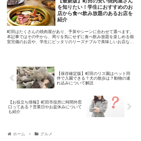
【最新版】町田の安い焼肉屋さん
グルメ
を知りたい！学生におすすめのお
店から食べ飲み放題のあるお店を
紹介
町田はたくさんの焼肉屋があり、予算やシーンに合わせて選べます。
本記事ではその中から、周りを気にせずに食べ飲み放題を楽しめる個
室完備のお店や、学生にピッタリのリーズナブルで美味しいお店など
をまとめてご紹介します。 個室あり！食べ飲み放...
【保存確定版】町田のリス園はペット同
伴で入園できる？犬の散歩は？動物の連
れ込みについて解説
【お役立ち情報】町田市役所に時間外窓
口ってある？営業日やお盆休みについて
も紹介
ホーム
グルメ