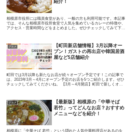
紹介！
相模原市役所には職員食堂があり、一般の方も利用可能です。本記事
では、そんな相模原市役所食堂で人気を集めているカレーの特徴や、
アクセス・営業時間などをまとめました。ぜひチェックしてみて下さ
いね。 安くて美味しいカレーが人気！相模原市役...
【町田新店舗情報】3月以降オー
グルメ
プン！ガストの再出店や韓国居酒
屋など5店舗紹介
町田では3月以降も新たなお店が続々オープン予定です！この記事で
は、2023年3月～4月にオープン予定のお店を5つご紹介します。ぜひ
チェックしてみてくださいね。 【3月～4月開店】町田で新しくオー
プンするお店5選をご紹介！ガストの再出...
【最新版】相模原の「中華そば
グルメ
若竹」ってどんなお店？おすすめ
メニューなどを紹介！
相模原に「中華そば 若竹」という隠れた人気中華料理店があるのを