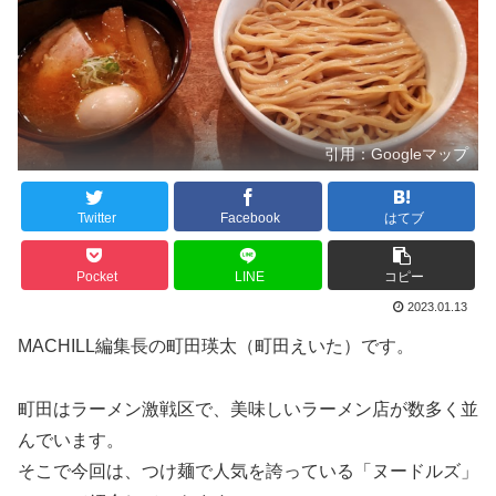
引用：Googleマップ
Twitter
Facebook
はてブ
Pocket
LINE
コピー
2023.01.13
MACHILL編集長の町田瑛太（町田えいた）です。
町田はラーメン激戦区で、美味しいラーメン店が数多く並
んでいます。
そこで今回は、つけ麺で人気を誇っている「ヌードルズ」