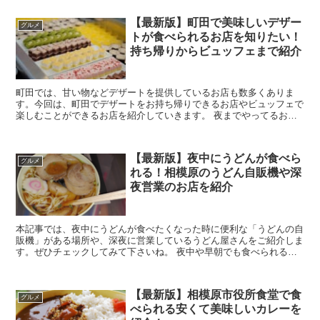
【最新版】町田で美味しいデザー
グルメ
トが食べられるお店を知りたい！
持ち帰りからビュッフェまで紹介
町田では、甘い物などデザートを提供しているお店も数多くありま
す。今回は、町田でデザートをお持ち帰りできるお店やビュッフェで
楽しむことができるお店を紹介していきます。 夜までやってるお店
はある？町田でデザートにおすすめの持ち帰りOKの...
【最新版】夜中にうどんが食べら
グルメ
れる！相模原のうどん自販機や深
夜営業のお店を紹介
本記事では、夜中にうどんが食べたくなった時に便利な「うどんの自
販機」がある場所や、深夜に営業しているうどん屋さんをご紹介しま
す。ぜひチェックしてみて下さいね。 夜中や早朝でも食べられる！
相模原のうどん自販機ってどこにある？ 引...
【最新版】相模原市役所食堂で食
グルメ
べられる安くて美味しいカレーを