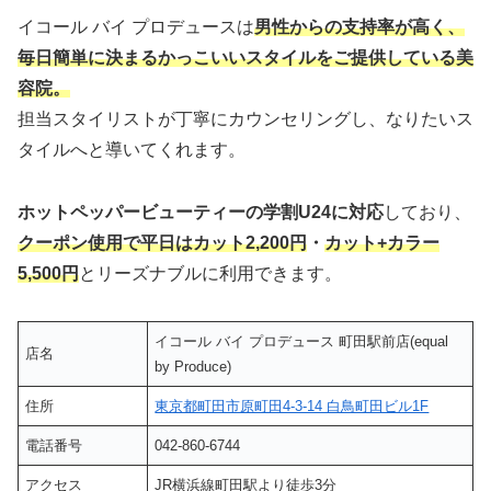
イコール バイ プロデュースは
男性からの支持率が高く、
毎日簡単に決まるかっこいいスタイルをご提供している美
容院。
担当スタイリストが丁寧にカウンセリングし、なりたいス
タイルへと導いてくれます。
ホットペッパービューティーの学割U24に対応
しており、
クーポン使用で平日はカット2,200円
・
カット+カラー
5,500円
とリーズナブルに利用できます。
イコール バイ プロデュース 町田駅前店(equal
店名
by Produce)
住所
東京都町田市原町田4-3-14 白鳥町田ビル1F
電話番号
042-860-6744
アクセス
JR横浜線町田駅より徒歩3分