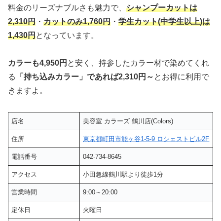
料金のリーズナブルさも魅力で、
シャンプーカットは
2,310円
・
カットのみ1,760円
・
学生カット(中学生以上)は
1,430円
となっています。
カラーも4,950円
と安く、持参したカラー材で染めてくれ
る
「持ち込みカラー」であれば2,310円～
とお得に利用で
きますよ。
店名
美容室 カラーズ 鶴川店(Colors)
住所
東京都町田市能ヶ谷1-5-9 ロシェストビル2F
電話番号
042-734-8645
アクセス
小田急線鶴川駅より徒歩1分
営業時間
9:00～20:00
定休日
火曜日