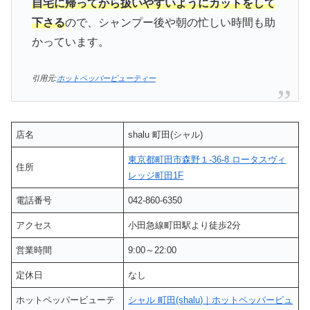
自宅に帰ってから扱いやすいようにカットをして
下さる
ので、シャンプー後や朝の忙しい時間も助
かっています。
引用元:
ホットペッパービューティー
店名
shalu 町田(シャル)
東京都町田市森野１-36-8 ロータスヴィ
住所
レッジ町田1F
電話番号
042-860-6350
アクセス
小田急線町田駅より徒歩2分
営業時間
9:00～22:00
定休日
なし
ホットペッパービューテ
シャル 町田(shalu)｜ホットペッパービュ