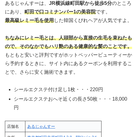
あるじゃんすーは、
JR横浜線町田駅から徒歩5分
のところ
にあり、
町田で口コミナンバー1の美容院
です。
最高級レミー毛を使用
した韓国くびれヘアが人気ですよ。
ちなみにレミー毛とは、人頭部から直接の生毛を束ねたも
ので、そのなかでもハリ艶のある健康的な髪のことです。
もともと安いと評判ですがホットペッパービューティーか
ら予約するときに、サイト内にあるクーポンを利用するこ
とで、さらに安く施術できます。
シールエクステ付け足し1枚・・・220円
シールエクステおへそ近くの長さ50枚・・・18,000
円
店舗名
あるじゃんすー