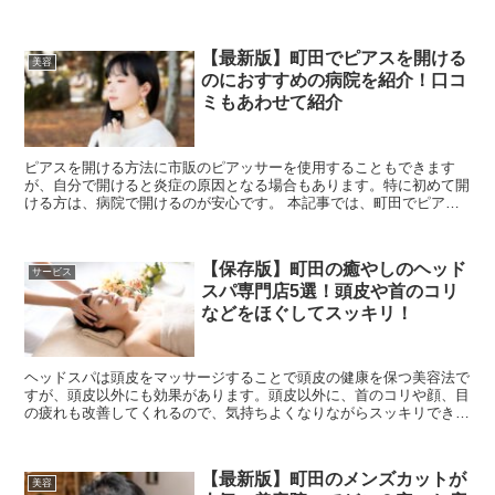
などの基本情報まで、詳しくご紹介していきます。 ...
【最新版】町田でピアスを開ける
美容
のにおすすめの病院を紹介！口コ
ミもあわせて紹介
ピアスを開ける方法に市販のピアッサーを使用することもできます
が、自分で開けると炎症の原因となる場合もあります。特に初めて開
ける方は、病院で開けるのが安心です。 本記事では、町田でピアス
開けに対応しているおすすめの病院をご紹介します。...
【保存版】町田の癒やしのヘッド
サービス
スパ専門店5選！頭皮や首のコリ
などをほぐしてスッキリ！
ヘッドスパは頭皮をマッサージすることで頭皮の健康を保つ美容法で
すが、頭皮以外にも効果があります。頭皮以外に、首のコリや顔、目
の疲れも改善してくれるので、気持ちよくなりながらスッキリできま
すよ。 本記事では、町田にあるヘッドスパ専門店...
【最新版】町田のメンズカットが
美容