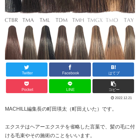
Twitter
Facebook
はてブ
Pocket
LINE
コピー
2022.12.21
MACHILL編集長の町田瑛太（町田えいた）です。
エクステはヘアーエクステを省略した言葉で、髪の毛に付
ける毛束やその施術のことをいいます。