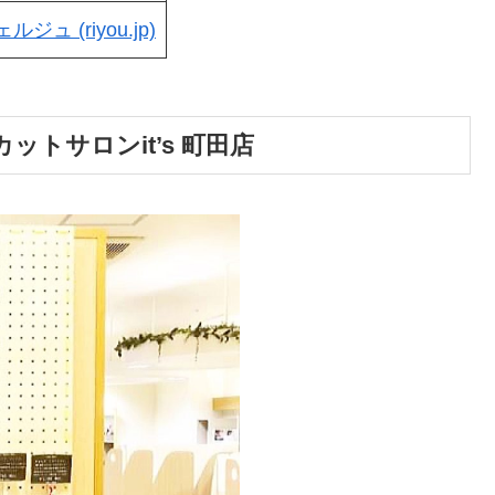
ジュ (riyou.jp)
トサロンit’s 町田店