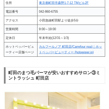
住所
東京都町田市森野1-7-12 TMビル2F
電話番号
042-860-6755
アクセス
小田急線町田駅より徒歩5分
営業時間
9:00～19:00
定休日
年末年始(12/31～1/3)
ホットペッパービュ
カルフールノア 町田店(Carrefour noa)｜ホッ
ーティー店舗ページ
トペッパービューティー (hotpepper.jp)
町田のまつ毛パーマが安いおすすめサロン③ミ
ントラッシュ 町田店