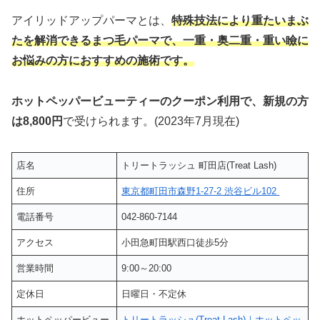
アイリッドアップパーマとは、
特殊技法により重たいまぶ
たを解消できるまつ毛パーマで、一重・奥二重・重い瞼に
お悩みの方におすすめの施術です。
ホットペッパービューティーのクーポン利用で、新規の方
は8,800円
で受けられます。(2023年7月現在)
店名
トリートラッシュ 町田店(Treat Lash)
住所
東京都町田市森野1-27-2 渋谷ビル102
電話番号
042-860-7144
アクセス
小田急町田駅西口徒歩5分
営業時間
9:00～20:00
定休日
日曜日・不定休
ホットペッパービュー
トリートラッシュ(Treat Lash)｜ホットペッ