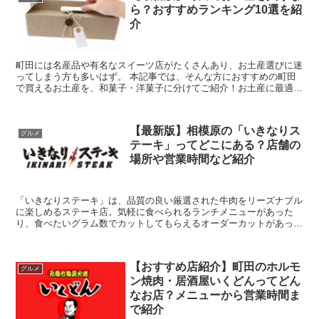
ら？おすすめランキング10選を紹
介
町田には名産品や有名なスイーツ店がたくさんあり、お土産選びに迷
ってしまう方も多いはず。 本記事では、そんな方におすすめの町田
で買えるお土産を、和菓子・洋菓子に分けてご紹介！お土産に最適な
日持ちするお土産も併せてご紹介していますので、...
【最新版】相模原の「いきなりス
グルメ
テーキ」ってどこにある？店舗の
場所や営業時間など紹介
「いきなりステーキ」は、品質の良い厳選された牛肉をリーズナブル
に楽しめるステーキ店。気軽に食べられるランチメニューがあった
り、食べたいグラム数でカットしてもらえるオーダーカットがあった
りと、お肉好きにはたまらないお店です。 本記事で...
【おすすめ店紹介】町田のホルモ
グルメ
ン焼肉・居酒屋いくどんってどん
なお店？メニューから営業時間ま
で紹介