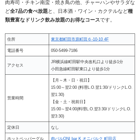
肉寿司・チキン南蛮・焼き鳥の他、チャーハンやサラダな
ど
全7品の食べ放題
と、日本酒・ワイン・カクテルなど
種
類豊富なドリンク飲み放題のお得なコース
です。
住所
東京都町田市原町田６-10-10 4F
電話番号
050-5499-7186
JR横浜線町田駅中央改札口より徒歩1分
アクセス
小田急線町田駅東口より徒歩1分
【月～木・日・祝日】
15:00～翌2:00 (料理L.O.翌1:30/ドリンクL.O.
翌1:30)
営業時間
【金・土・祝前日】
15:00～翌4:00(料理L.O.翌3:30/ドリンクL.O.
翌3:30)
定休日
なし
ホットペッパーグル
肉バルONI bar K オニバルク 町田店