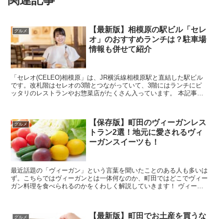
【最新版】相模原の駅ビル「セレ
グルメ
オ」のおすすめランチは？駐車場
情報も併せて紹介
「セレオ(CELEO)相模原」は、JR横浜線相模原駅と直結した駅ビル
です。改札階はセレオの3階とつながっていて、3階にはランチにピ
ッタリのレストランやお惣菜店がたくさん入っています。 本記事で
は、セレオの3階にあるランチにおすすめの...
【保存版】町田のヴィーガンレス
グルメ
トラン2選！地元に愛されるヴィ
ーガンスイーツも！
最近話題の「ヴィーガン」という言葉を聞いたことのある人も多いは
ず。こちらではヴィーガンとは一体何なのか、町田ではどこでヴィー
ガン料理を食べられるのかをくわしく解説していきます！ ヴィーガ
ン料理のお店は町田にある？まずはベジタリアンと...
【最新版】町田でお土産を買うな
グルメ