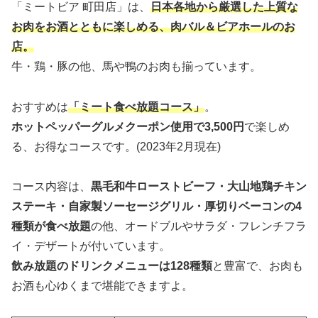
「ミートビア 町田店」は、
日本各地から厳選した上質な
お肉をお酒とともに楽しめる、肉バル＆ビアホールのお
店。
牛・鶏・豚の他、馬や鴨のお肉も揃っています。
おすすめは
「ミート食べ放題コース」
。
ホットペッパーグルメクーポン使用で3,500円
で楽しめ
る、お得なコースです。(2023年2月現在)
コース内容は、
黒毛和牛ローストビーフ・大山地鶏チキン
ステーキ・自家製ソーセージグリル・厚切りベーコンの4
種類が食べ放題
の他、オードブルやサラダ・フレンチフラ
イ・デザートが付いています。
飲み放題のドリンクメニューは128種類
と豊富で、お肉も
お酒も心ゆくまで堪能できますよ。