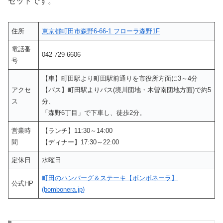
セットです。
住所
東京都町田市森野6-66-1 フローラ森野1F
電話番
042-729-6606
号
【車】町田駅より町田駅前通りを市役所方面に3～4分
アクセ
【バス】町田駅よりバス(境川団地・木曽南団地方面)で約5
ス
分、
「森野6丁目」で下車し、徒歩2分。
営業時
【ランチ】11:30～14:00
間
【ディナー】17:30～22:00
定休日
水曜日
町田のハンバーグ＆ステーキ【ボンボネーラ】
公式HP
(bombonera.jp)