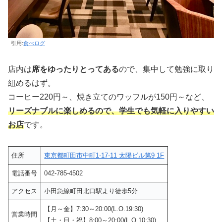
引用:
食べログ
店内は
席をゆったりとってある
ので、集中して勉強に取り
組めるはず。
コーヒー220円～、焼き立てのワッフルが150円～など、
リーズナブルに楽しめるので、学生でも気軽に入りやすい
お店
です。
住所
東京都町田市中町1-17-11 太陽ビル第9 1F
電話番号
042-785-4502
アクセス
小田急線町田北口駅より徒歩5分
【月～金】7:30～20:00(L.O.19:30)
営業時間
【土・日・祝】8:00～20:00(L.O.10:30)