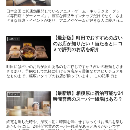
日本全国に16店舗展開しているアニメ・ゲーム・キャラクターグッ
ズ専門店「ゲーマーズ」。豊富な商品ラインナップだけでなく、さま
ざまな特典・イベントがあり、アニメやゲームが好きな人に愛されて
いるお店です。そんなゲーマーズの、町田にある店舗の詳...
【最新版】町田でおすすめの占い
スポット
のお店が知りたい！当たると口コ
ミで評判のお店を紹介
町田には占いのお店が沢山あるのをご存じですか？占いの種類もさま
ざまあり、予約なしで気軽に行けるお店から霊視などスピリチュアル
なものまで、幅広いタイプのお店が揃っています。 この記事では、
町田で当たると有名なおすすめの占いのお店をまと...
【最新版】相模原に宿泊可能な24
スポット
時間営業のスーパー銭湯はある？
終電を逃した時や、深夜～朝に時間を気にせずゆっくりお風呂を楽し
みたい時には、24時間営業のスーパー銭湯があるとありがたいです