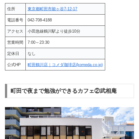
住所
東京都町田市能ヶ谷7-12-17
電話番号
042-708-4188
アクセス
小田急線鶴川駅より徒歩10分
営業時間
7:00～23:30
定休日
なし
公式HP
町田鶴川店｜コメダ珈琲店(komeda.co.jp)
町田で夜まで勉強ができるカフェ②武相庵