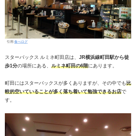
引用:
食べログ
スターバックス ルミネ町田店は、
JR横浜線町田駅から徒
歩1分
の場所にある、
ルミネ町田の6階
にあります。
町田にはスターバックスが多くありますが、その中でも
比
較的空いていることが多く落ち着いて勉強できるお店
で
す。