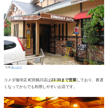
引用:
食べログ
コメダ珈琲店 町田鶴川店は
23:30まで営業
しており、夜遅
くなってからでも利用しやすいお店です。