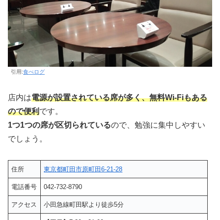
引用:
食べログ
店内は
電源が設置されている席が多く、無料Wi-Fiもある
ので便利
です。
1つ1つの席が区切られている
ので、勉強に集中しやすい
でしょう。
住所
東京都町田市原町田6-21-28
電話番号
042-732-8790
アクセス
小田急線町田駅より徒歩5分