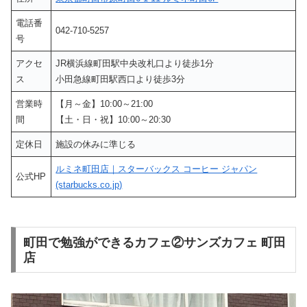
電話番
042-710-5257
号
アクセ
JR横浜線町田駅中央改札口より徒歩1分
ス
小田急線町田駅西口より徒歩3分
営業時
【月～金】10:00～21:00
間
【土・日・祝】10:00～20:30
定休日
施設の休みに準じる
ルミネ町田店｜スターバックス コーヒー ジャパン
公式HP
(starbucks.co.jp)
町田で勉強ができるカフェ②サンズカフェ 町田
店