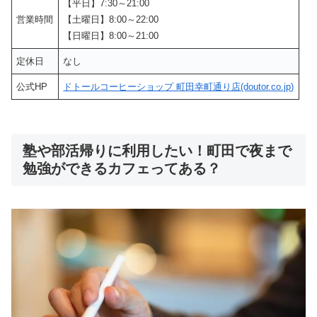
【平日】7:30～21:00
営業時間
【土曜日】8:00～22:00
【日曜日】8:00～21:00
定休日
なし
公式HP
ドトールコーヒーショップ 町田幸町通り店(doutor.co.jp)
塾や部活帰りに利用したい！町田で夜まで
勉強ができるカフェってある？