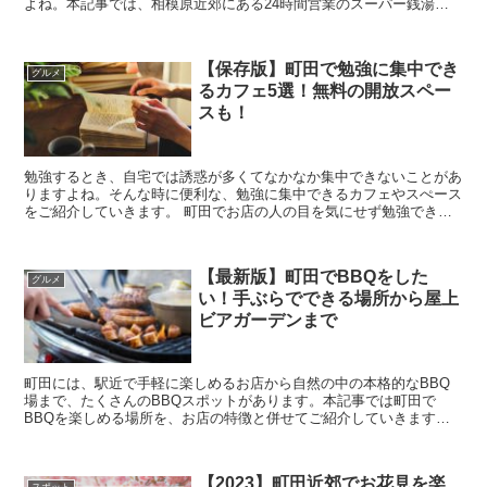
よね。本記事では、相模原近郊にある24時間営業のスーパー銭湯を
ご紹介します。ぜひ参考にしてみて下さいね！ 相...
【保存版】町田で勉強に集中でき
グルメ
るカフェ5選！無料の開放スペー
スも！
勉強するとき、自宅では誘惑が多くてなかなか集中できないことがあ
りますよね。そんな時に便利な、勉強に集中できるカフェやスぺース
をご紹介していきます。 町田でお店の人の目を気にせず勉強できる
カフェ5選！カフェのみの利用もおすすめ！ ...
【最新版】町田でBBQをした
グルメ
い！手ぶらでできる場所から屋上
ビアガーデンまで
町田には、駅近で手軽に楽しめるお店から自然の中の本格的なBBQ
場まで、たくさんのBBQスポットがあります。本記事では町田で
BBQを楽しめる場所を、お店の特徴と併せてご紹介していきます。
【44APARTMENT・ESOLA】町田でB...
【2023】町田近郊でお花見を楽
スポット