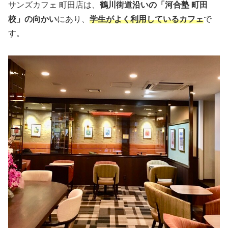
サンズカフェ 町田店は、
鶴川街道沿いの「河合塾 町田
校」の向かい
にあり、
学生がよく利用しているカフェ
で
す。