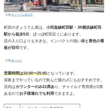
引用:
ぎょうてん屋公式
町田のぎょうてん屋は、
小田急線町田駅・JR横浜線町田
駅から徒歩5分
、ぽっぽ町田近くにあります。
店の入り口よりも大きな、インパクトの強い
赤と黄色の看
板が目印
です。
引用:
食べログ
営業時間は
10:00〜25:00
となっています。
深夜までやっているので飲んだ後の〆にもおすすめです。
店内は
カウンターのみ22席あ
り、チャイルド専用席が2席
あるので
お子様連れでも利用
できますよ。