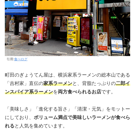
引用:
食べログ
町田のぎょうてん屋は、横浜家系ラーメンの総本山である
「吉村家」直伝の
家系ラーメン
と、背脂たっぷりの
二郎イ
ンスパイア系ラーメン
を
両方食べられるお店
です。
「美味しさ」「進化する旨さ」「清潔・元気」をモットー
にしており、
ボリューム満点で美味しいラーメンが食べら
れる
と人気を集めています。