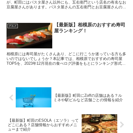
が、町田にはパスタ屋さん以外にも、五右衛門という店名の有名なお
豆腐屋さんがあります。パスタ屋さんの五右衛門とお豆腐屋さんの五
右衛門、それぞれのお店を詳しく紹介していきます。 ...
【最新版】相模原のおすすめ寿司
グルメ
屋ランキング！
相模原には寿司屋がたくさんあり、どこに行こうか迷っている方も多
いのではないでしょうか？本記事では、相模原でおすすめの寿司屋
TOP5を、2023年12月現在の食べログ評価をもとにランキング形式で
ご紹介します！お店の特徴やおすすめメニューも併...
【最新版】町田にZoffの店舗はある？ル
ミネや駅ビルなど店舗ごとの情報を紹介
【最新版】町田のESOLA（エソラ）って
どこにある？店舗情報からおすすめメニ
ューまで紹介