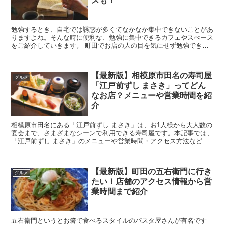
スも！
勉強するとき、自宅では誘惑が多くてなかなか集中できないことがあ
りますよね。そんな時に便利な、勉強に集中できるカフェやスぺース
をご紹介していきます。 町田でお店の人の目を気にせず勉強できる
カフェ5選！カフェのみの利用もおすすめ！ ...
【最新版】相模原市田名の寿司屋
グルメ
「江戸前ずし まさき」ってどん
なお店？メニューや営業時間を紹
介
相模原市田名にある「江戸前ずし まさき」は、お1人様から大人数の
宴会まで、さまざまなシーンで利用できる寿司屋です。本記事では、
「江戸前ずし まさき」のメニューや営業時間・アクセス方法などを
詳しくまとめました。気になっていた方は、ぜひ参考に...
【最新版】町田の五右衛門に行き
グルメ
たい！店舗のアクセス情報から営
業時間まで紹介
五右衛門というとお箸で食べるスタイルのパスタ屋さんが有名です