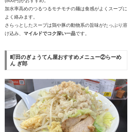
(800円)がおすすめ。
加水率高めのつるつるモチモチの麺は食感がよくスープに
よく絡みます。
さらっとしたスープは鶏や豚の動物系の旨味がたっぷり溶
け込み、
マイルドでコク深い一品
です。
町田のぎょうてん屋おすすめメニュー②らーめ
ん ぎ郎