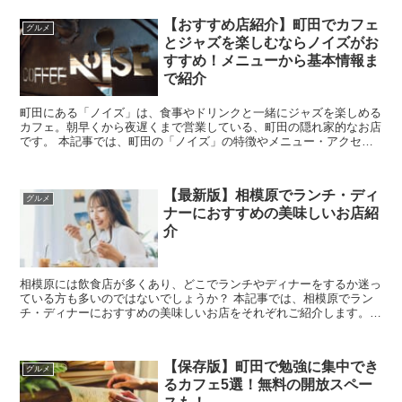
【おすすめ店紹介】町田でカフェ
グルメ
とジャズを楽しむならノイズがお
すすめ！メニューから基本情報ま
で紹介
町田にある「ノイズ」は、食事やドリンクと一緒にジャズを楽しめる
カフェ。朝早くから夜遅くまで営業している、町田の隠れ家的なお店
です。 本記事では、町田の「ノイズ」の特徴やメニュー・アクセス
情報などを詳しくご紹介します。ジャズ好きな方や...
【最新版】相模原でランチ・ディ
グルメ
ナーにおすすめの美味しいお店紹
介
相模原には飲食店が多くあり、どこでランチやディナーをするか迷っ
ている方も多いのではないでしょうか？ 本記事では、相模原でラン
チ・ディナーにおすすめの美味しいお店をそれぞれご紹介します。お
すすめメニューや店内の雰囲気も詳しく解説してい...
【保存版】町田で勉強に集中でき
グルメ
るカフェ5選！無料の開放スペー