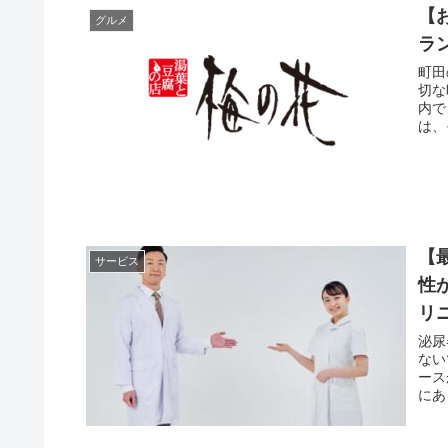
【
グルメ
ラ
町田
切な
内で
は、
【
サービス
性
リ
泌尿
ない
ースが
にあ