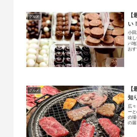
【
グルメ
い
小田
味し
パ地下ス
【
グルメ
知
広々
ーと
の場