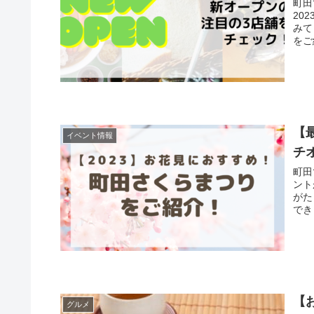
町田
20
みてくださいね。
をご
【
イベント情報
チ
町田
ント
がた
【
グルメ