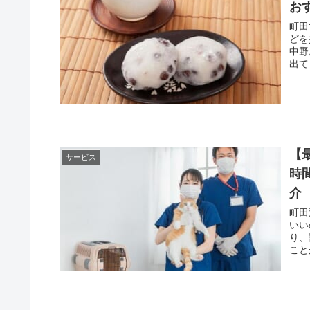
お
町田
どを
中野
出て
【
サービス
時
介
町田
いい
り、