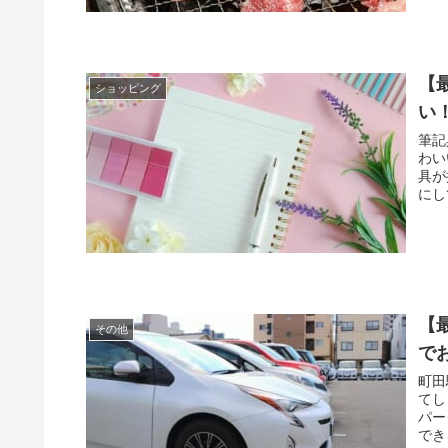
【
ショッピング
い
筆記
わいいも
具が
【
その他
で
町田
てしまうこ
パー
でき