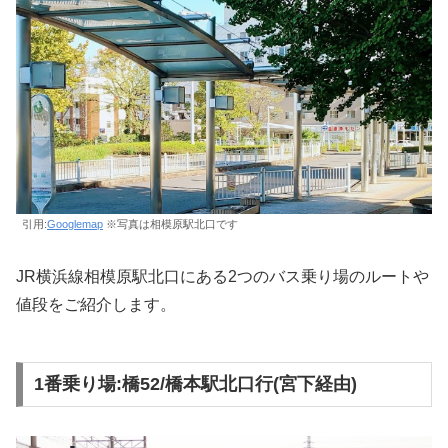
引用:
Googlemap
※写真は相模原駅北口です
JR横浜線相模原駅北口にある2つのバス乗り場のルートや
値段をご紹介します。
1番乗り場:橋52/橋本駅北口行(宮下経由)