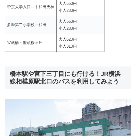
大人550円
帝京大学入口～中和田天神
小人280円
大人560円
多摩第二小学校～和田
小人280円
大人620円
宝蔵橋～聖蹟桜ヶ丘
小人310円
橋本駅や宮下三丁目にも行ける！JR横浜
線相模原駅北口のバスを利用してみよう