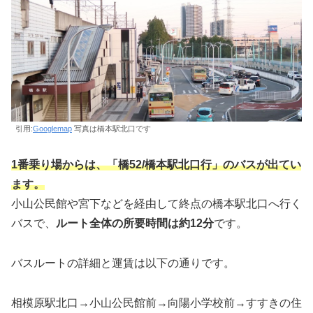
引用:
Googlemap
写真は橋本駅北口です
1番乗り場からは、「橋52/橋本駅北口行」のバスが出てい
ます。
小山公民館や宮下などを経由して終点の橋本駅北口へ行く
バスで、
ルート全体の所要時間は約12分
です。
バスルートの詳細と運賃は以下の通りです。
相模原駅北口→小山公民館前→向陽小学校前→すすきの住