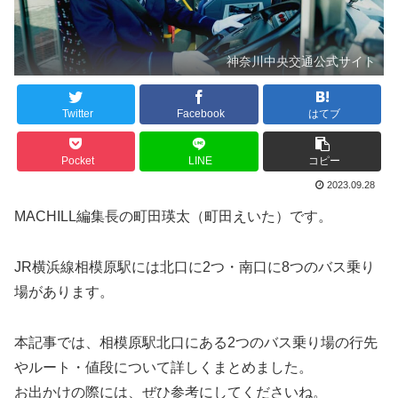
神奈川中央交通公式サイト
Twitter
Facebook
はてブ
Pocket
LINE
コピー
2023.09.28
MACHILL編集長の町田瑛太（町田えいた）です。
JR横浜線相模原駅には北口に2つ・南口に8つのバス乗り
場があります。
本記事では、相模原駅北口にある2つのバス乗り場の行先
やルート・値段について詳しくまとめました。
お出かけの際には、ぜひ参考にしてくださいね。