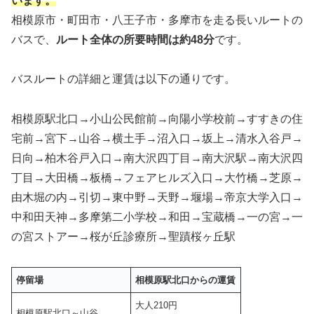
います。
相模原市・町田市・八王子市・多摩市を走る長いルートの
バスで、
ルート全体の所要時間は約48分
です。
バスルートの詳細と運賃は以下の通りです。
相模原駅北口→小山公民館前→向陽小学校前→すすきの住
宅前→宮下→山谷→横土手→沼入口→坂上→清水入谷戸→
日向→柏木谷戸入口→南大沢四丁目→南大沢駅→南大沢四
丁目→大田橋→板橋→フェアヒルズ入口→大竹橋→芝原→
由木堀の内→引切→東中野→天野→堰場→帝京大学入口→
中和田天神→多摩第二小学校→和田→宝蔵橋→一の宮→一
の宮ストアー→桜が丘診療所→聖蹟桜ヶ丘駅
停留場
相模原駅北口からの運賃
大人210円
相模原駅北口～山谷