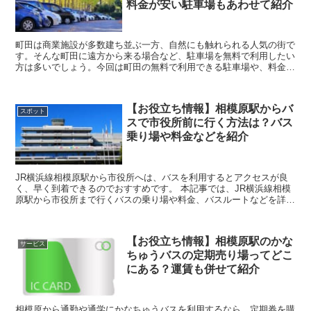
料金が安い駐車場もあわせて紹介
町田は商業施設が多数建ち並ぶ一方、自然にも触れられる人気の街で
す。そんな町田に遠方から来る場合など、駐車場を無料で利用したい
方は多いでしょう。今回は町田の無料で利用できる駐車場や、料金が
安い駐車場を紹介します。 また、今回の...
【お役立ち情報】相模原駅からバ
スポット
スで市役所前に行く方法は？バス
乗り場や料金などを紹介
JR横浜線相模原駅から市役所へは、バスを利用するとアクセスが良
く、早く到着できるのでおすすめです。 本記事では、JR横浜線相模
原駅から市役所まで行くバスの乗り場や料金、バスルートなどを詳し
く解説していきます。バスで市役所へ行く際は、...
【お役立ち情報】相模原駅のかな
サービス
ちゅうバスの定期売り場ってどこ
にある？運賃も併せて紹介
相模原から通勤や通学にかなちゅうバスを利用するなら、定期券を購