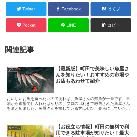
Twitter
Facebook
はてブ
Pocket
LINE
コピー
関連記事
【最新版】町田で美味しい魚屋さ
グルメ
んを知りたい！おすすめの市場や
お店もあわせて紹介
おいしいお魚を食べたいのであれば、魚屋さんの鮮魚が一番です。早
朝から市場で仕入れたばかりの、プロの目利きで厳選された魚屋さん
をまとめました。魚屋さんを探している方はぜひ、参考にしていただ
ければ幸いです。 また、今回の記事は動画でもご...
【お役立ち情報】町田の無料で利
サービス
用できる駐車場が知りたい！最大