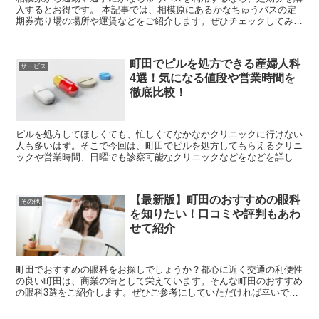
入するとお得です。 本記事では、相模原にあるかなちゅうバスの定
期券売り場の場所や運賃などをご紹介します。ぜひチェックしてみて
くださいね。 【神奈川中央交通】相模原駅...
町田でピルを処方できる産婦人科
サービス
4選！気になる値段や営業時間を
徹底比較！
ピルを処方してほしくても、忙しくてなかなかクリニックに行けない
人も多いはず。そこで今回は、町田でピルを処方してもらえるクリニ
ックや営業時間、日曜でも診察可能なクリニックなどをなどを詳しく
紹介していきます！ぜひ参考にしてみてくださいね。 ...
【最新版】町田のおすすめの眼科
その他
を知りたい！口コミや評判もあわ
せて紹介
町田でおすすめの眼科をお探しでしょうか？都心に近く交通の利便性
の良い町田は、商業の街として栄えています。そんな町田のおすすめ
の眼科3選をご紹介します。ぜひご参考にしていただければ幸いで
す。 町田のおすすめの眼科を知りたい！アクセスや...