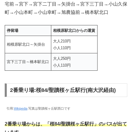
宅前→宮下→宮下二丁目→矢掛台→宮下三丁目→小山久保
町→小山本町→小山幸町→旭農協前→橋本駅北口
停留場
相模原駅北口からの運賃
大人210円
相模原駅北口～矢掛台
小人110円
大人250円
宮下三丁目～橋本駅北口
小人110円
2番乗り場:桜84/聖蹟桜ヶ丘駅行(南大沢経由)
引用:
Wikipedia
写真は聖蹟桜ヶ丘駅西口です
2番乗り場からは、「桜84/聖蹟桜ヶ丘駅行」のバスが出て