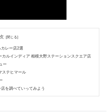
次
カレー店2選
ーカルインディア 相模大野ステーションスクエア店
ュー
マステヒマール
ー
ー店を調べていってみよう