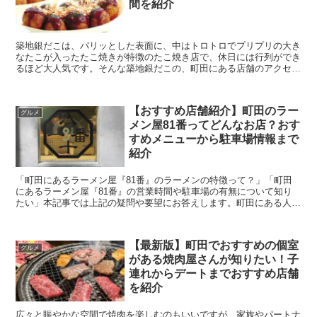
間を紹介
築地銀だこは、パリッとした表面に、中はトロトロでプリプリの大き
なたこが入ったたこ焼きが特徴のたこ焼き店で、休日には行列ができ
るほど大人気です。そんな築地銀だこの、町田にある店舗のアクセス
方法や営業時間など詳しくご紹介します。 ハイボ...
【おすすめ店舗紹介】町田のラー
グルメ
メン屋81番ってどんなお店？おす
すめメニューから駐車場情報まで
紹介
「町田にあるラーメン屋『81番』のラーメンの特徴って？」「町田
にあるラーメン屋『81番』の営業時間や駐車場の有無について知り
たい」本記事では上記の疑問や要望にお答えします。町田にある人気
のラーメン屋81番に行く前に、味の特徴や駐車場情報を...
【最新版】町田でおすすめの個室
グルメ
がある焼肉屋さんが知りたい！子
連れからデートまでおすすめ店舗
を紹介
広々と賑やかな空間で焼肉を楽しむのもいいですが、家族やパートナ