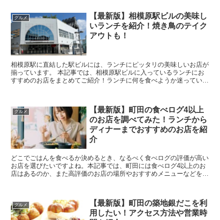
【最新版】相模原駅ビルの美味し
グルメ
いランチを紹介！焼き鳥のテイク
アウトも！
相模原駅に直結した駅ビルには、ランチにピッタリの美味しいお店が
揃っています。 本記事では、相模原駅ビルに入っているランチにお
すすめのお店をまとめてご紹介！ランチに何を食べようか迷っている
方は、ぜひ参考にしてみてくださいね。 相...
【最新版】町田の食べログ4以上
グルメ
のお店を調べてみた！ランチから
ディナーまでおすすめのお店を紹
介
どこでごはんを食べるか決めるとき、なるべく食べログの評価が高い
お店を選びたいですよね。本記事では、町田には食べログ4以上のお
店はあるのか、また高評価のお店の場所やおすすめメニューなどをま
とめてご紹介します。 また、本記事は動...
【最新版】町田の築地銀だこを利
グルメ
用したい！アクセス方法や営業時