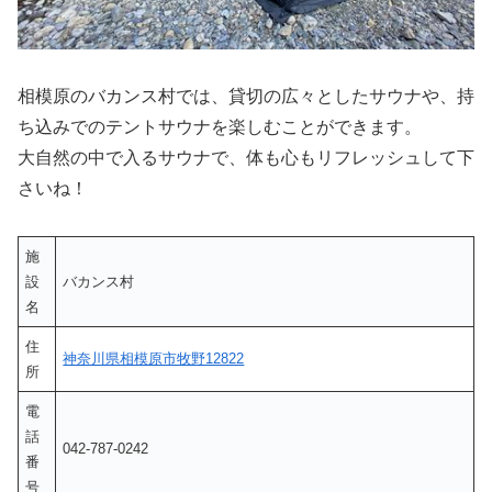
相模原のバカンス村では、貸切の広々としたサウナや、持
ち込みでのテントサウナを楽しむことができます。
大自然の中で入るサウナで、体も心もリフレッシュして下
さいね！
施
設
バカンス村
名
住
神奈川県相模原市牧野12822
所
電
話
042-787-0242
番
号