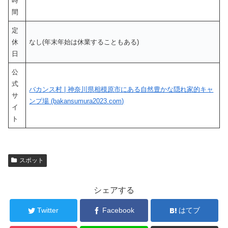
時
間
定
休
なし(年末年始は休業することもある)
日
公
式
バカンス村 | 神奈川県相模原市にある自然豊かな隠れ家的キャ
サ
ンプ場 (bakansumura2023.com)
イ
ト
スポット
シェアする
Twitter
Facebook
はてブ