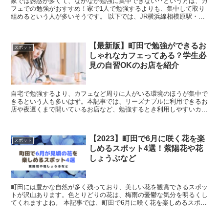
家では誘惑が多くて、なかなか勉強に集中できない‥という方は、カ
フェでの勉強がおすすめ！家で1人で勉強するよりも、集中して取り
組めるという人が多いそうです。 以下では、JR横浜線相模原駅・小
田急線小田急相模原駅にある、勉強に最適なカフ...
【最新版】町田で勉強ができるお
スポット
しゃれなカフェってある？学生必
見の自習OKのお店を紹介
自宅で勉強するより、カフェなど周りに人がいる環境のほうが集中で
きるという人も多いはず。本記事では、リーズナブルに利用できるお
店や夜遅くまで開いているお店など、勉強するとき利用しやすいカフ
ェをまとめてご紹介します。町田で落ち着いて勉強できる...
【2023】町田で6月に咲く花を楽
スポット
しめるスポット4選！紫陽花や花
しょうぶなど
町田には豊かな自然が多く残っており、美しい花を観賞できるスポッ
トが沢山あります。色とりどりの花は、梅雨の憂鬱な気分を明るくし
てくれますよね。 本記事では、町田で6月に咲く花を楽しめるスポッ
トを4つご紹介します。ぜひチェックして、訪れ...