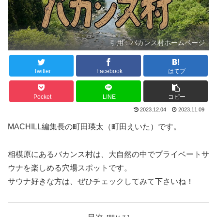
引用：バカンス村ホームページ
Twitter
Facebook
はてブ
Pocket
LINE
コピー
2023.12.04
2023.11.09
MACHILL編集長の町田瑛太（町田えいた）です。
相模原にあるバカンス村は、大自然の中でプライベートサ
ウナを楽しめる穴場スポットです。
サウナ好きな方は、ぜひチェックしてみて下さいね！