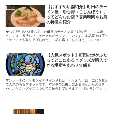
【おすすめ店舗紹介】町田のラー
グルメ
メン屋「胡心房（こしんぼう）」
ってどんなお店？営業時間やお店
の特徴を紹介
かつて2年ほど休業していた町田のラーメン屋「胡心房（こしんぼ
う）」は、復活しリニューアルオープンしています。本記事では度々
メディアでも取り上げられた、「胡心房（こしんぼう）」についてま
とめました。 営業時間は？メニューは？町田のラー...
【人気スポット】町田のポケふた
スポット
ってどこにある？グッズが購入で
きる場所もあわせて紹介
マンホールにポケモンがデザインされた「ポケふた」は、世代を超え
て人気のあるスポットです。本記事では町田にあるポケふたの場所
や、ポケふたグッズについてご紹介していきます。 ポケモンマンホ
ール（ポケふた）は町田にもある？場所を紹介 ...