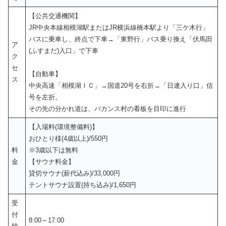
【公共交通機関】
JR中央本線相模湖駅またはJR横浜線橋本駅より「三ケ木行」
バスに乗車し、終点で下車→「東野行」バス乗り換え「伏馬田
ア
(ふすまだ)入口」で下車
ク
セ
【自動車】
ス
中央高速「相模湖ＩＣ」→国道20号を右折→「日連入り口」信
号を左折。
その先の分かれ道は、バカンス村の看板を目印に進行
【入場料(環境整備料)】
おひとり様(4歳以上)/550円
料
※3歳以下は無料
金
【サウナ料金】
貸切サウナ(薪代込み)/33,000円
テントサウナ設置(持ち込み)/1,650円
受
付
8:00～17:00