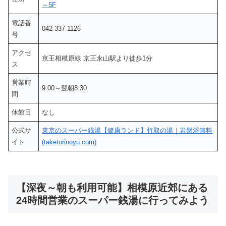
～5F
電話番
042-337-1126
号
アクセ
京王相模原線 京王永山駅より徒歩1分
ス
営業時
9:00～翌朝8:30
間
休館日
なし
公式サ
東京のスーパー銭湯【健康ランド】竹取の湯｜岩盤浴無料
イト
(taketorinoyu.com)
【深夜～朝も利用可能】相模原近郊にある
24時間営業のスーパー銭湯に行ってみよう