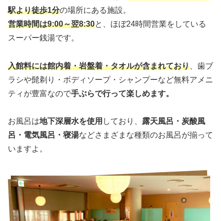
駅より徒歩1分
の場所にある施設。
営業時間は9:00～翌8:30
と、ほぼ24時間営業をしている
スーパー銭湯です。
入館料には館内着・岩盤着・タオルが含まれており
、歯ブ
ラシや髭剃り・ボディソープ・シャンプーなど無料アメニ
ティが豊富なので
手ぶらで行って楽しめます。
お風呂は
地下深層水を使用
しており、
露天風呂・炭酸風
呂・電気風呂・寝湯
などさまざまな種類のお風呂が揃って
いますよ。