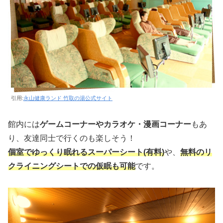
引用:
永山健康ランド 竹取の湯公式サイト
館内には
ゲームコーナーやカラオケ・漫画コーナー
もあ
り、友達同士で行くのも楽しそう！
個室でゆっくり眠れるスーパーシート(有料)
や、
無料のリ
クライニングシートでの仮眠も可能
です。