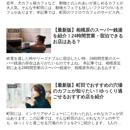
近年、犬カフェ猫カフェなど、動物とのふれあいが楽しめるカフェが
大人気。そんな中町田には、動物カフェでも珍しいフクロウのいるカ
フェがあります。本記事では、町田のフクロウカフェのサービス内容
や予約方法など、詳しくご紹介します。 ...
【最新版】相模原のスーパー銭湯
スポット
を紹介！24時間営業・宿泊できる
お店はある？
終電を逃した時やリーズナブルに宿泊したい時、24時間営業のスー
パー銭湯の存在はありがたいものですよね。 本記事では、相模原近
郊にある24時間営業のスーパー銭湯や、相模原市内にあるおすすめ
のスーパー銭湯をまとめてご紹介します。ぜひ参考...
【最新版】町田でおすすめの穴場
グルメ
のカフェが知りたい！ゆっくり過
ごせるおすすめ店を紹介
町田には、インテリアやメニューにこだわったおしゃれなカフェが沢
山あります。この記事では、そんな町田のおしゃれなカフェの中で
も、ゆっくりと過ごせる穴場のカフェを2つご紹介します。 1人の時
間を静かに過ごしたい方、落ち着いた空間でデート...