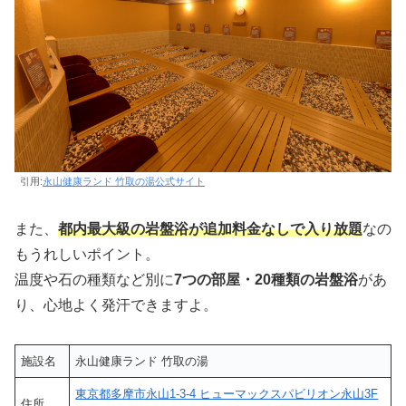
引用:
永山健康ランド 竹取の湯公式サイト
また、
都内最大級の岩盤浴が追加料金なしで入り放題
なの
もうれしいポイント。
温度や石の種類など別に
7つの部屋・20種類の岩盤浴
があ
り、心地よく発汗できますよ。
施設名
永山健康ランド 竹取の湯
東京都多摩市永山1-3-4 ヒューマックスパビリオン永山3F
住所