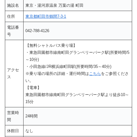
施設名
東京・湯河原温泉 万葉の湯 町田
住所
東京都町田市鶴間7-3-1
電話番
042-788-4126
号
【無料シャトルバス乗り場】
・東急田園都市線南町田グランベリーパーク駅(所要時間/5
～10分)
・小田急線/JR横浜線町田駅(所要時間/35～40分)
アクセ
※乗り場の場所の詳細・運行時間は
こちら
をご参照くださ
ス
い。
【電車】
東急田園都市線南町田グランベリーパーク駅より徒歩10～
15分
営業時
24時間
間
休館日
なし