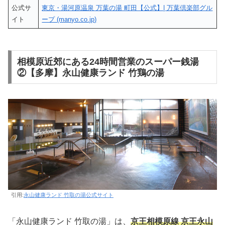
公式サ
東京・湯河原温泉 万葉の湯 町田【公式】| 万葉倶楽部グル
イト
ープ (manyo.co.jp)
相模原近郊にある24時間営業のスーパー銭湯
②【多摩】永山健康ランド 竹鶏の湯
引用:
永山健康ランド 竹取の湯公式サイト
「永山健康ランド 竹取の湯」は、
京王相模原線 京王永山