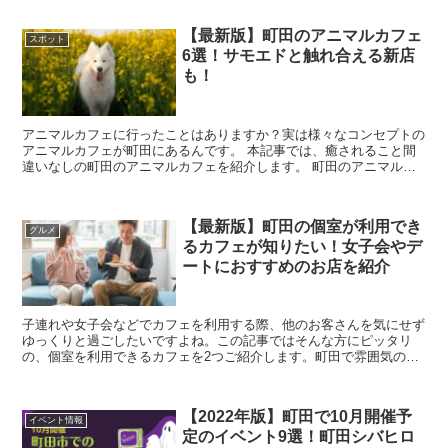
【最新版】町田のアニマルカフェ
スポット
6選！サモエドと触れ合える新店
も！
アニマルカフェに行ったことはありますか？実は様々なコンセプトの
アニマルカフェが町田にあるんです。 本記事では、癒されること間
違いなしの町田のアニマルカフェを紹介します。 町田のアニマルカ
フェ6選！サモエドと触れ合える最新カフェ...
【最新版】町田の個室が利用でき
グルメ
るカフェが知りたい！女子会やデ
ートにおすすめのお店を紹介
子連れや女子会などでカフェを利用する際、他のお客さんを気にせず
ゆっくりと過ごしたいですよね。この記事ではそんな方にピッタリ
の、個室を利用できるカフェを2つご紹介します。町田で雰囲気のい
い個室のあるカフェを探している方は、ぜひ参考にしてみて...
【2022年版】町田で10月開催予
イベント情報
定のイベント9選！町田シバヒロ