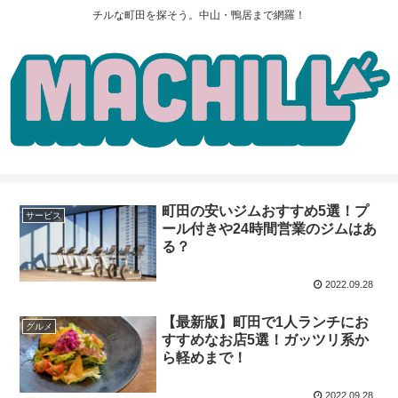
チルな町田を探そう。中山・鴨居まで網羅！
町田の安いジムおすすめ5選！プ
サービス
ール付きや24時間営業のジムはあ
る？
2022.09.28
【最新版】町田で1人ランチにお
グルメ
すすめなお店5選！ガッツリ系か
ら軽めまで！
2022.09.28