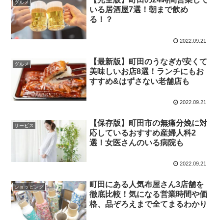
グルメ
いる居酒屋7選！朝まで飲め
る！？
2022.09.21
【最新版】町田のうなぎが安くて
グルメ
美味しいお店8選！ランチにもお
すすめ&はずさない老舗店も
2022.09.21
【保存版】町田市の無痛分娩に対
サービス
応しているおすすめ産婦人科2
選！女医さんのいる病院も
2022.09.21
町田にある人気布屋さん3店舗を
ショッピング
徹底比較！気になる営業時間や価
格、品ぞろえまで全てまるわかり