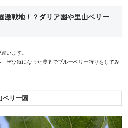
園激戦地！？ダリア園や里山ベリー
が違います。
い、ぜひ気になった農園でブルーベリー狩りをしてみ
山ベリー園