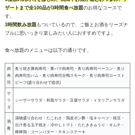
ザートまで全100品が3時間食べ放題
のお得なコースで
す。
3時間飲み放題
もついているので、ご飯とお酒をリーズナ
ブルに思いっきり楽しみたい人におすすめですよ。
食べ放題のメニューは以下の通りです。
肉
炙り焼き豚肉寿司・豚バラ肉寿司・炙り肉寿司ベーコン・炙り
寿
肉寿司生ハム・炙り肉寿司合鴨スモーク・炙り肉寿司ロースト
司
ビーフ(盛り合わせで提供)
サ
ラ
シーザーサラダ・和風サラダ・豆腐サラダ・イタリアンサラダ
ダ
漬物盛り合わせ・たこわさ・鶏皮ポン酢・塩キャベツ・枝豆・
酒
出汁香る玉子焼き・冷やしトマト・たたききゅうり・キムチ・
肴
棒棒鶏・コーンバター・チキンステーキ