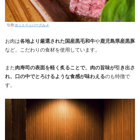
引用:
ホットペッパーグルメ
お肉は
各地より厳選された国産黒毛和牛
や
鹿児島県産黒豚
など、こだわりの食材を使用しています。
また
肉寿司の表面を軽く炙ることで、肉の旨味が引き出さ
れ、口の中でとろけるような食感が味わえる
のも特徴で
す。