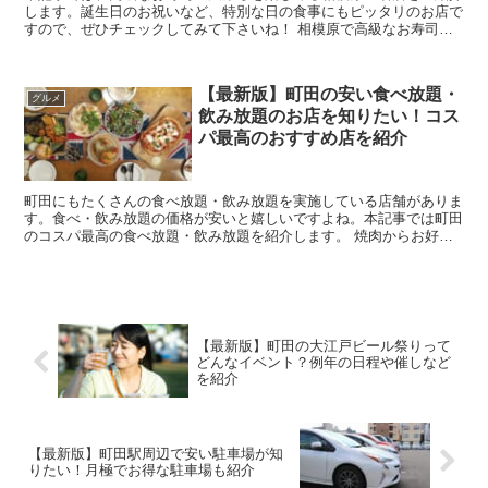
します。誕生日のお祝いなど、特別な日の食事にもピッタリのお店で
すので、ぜひチェックしてみて下さいね！ 相模原で高級なお寿司や
天ぷらを楽しめる名店ってどこ？ 引用:鮨...
【最新版】町田の安い食べ放題・
グルメ
飲み放題のお店を知りたい！コス
パ最高のおすすめ店を紹介
町田にもたくさんの食べ放題・飲み放題を実施している店舗がありま
す。食べ・飲み放題の価格が安いと嬉しいですよね。本記事では町田
のコスパ最高の食べ放題・飲み放題を紹介します。 焼肉からお好み
焼きまで！町田の安い食べ放題・飲み放題のお店を...
【最新版】町田の大江戸ビール祭りって
どんなイベント？例年の日程や催しなど
を紹介
【最新版】町田駅周辺で安い駐車場が知
りたい！月極でお得な駐車場も紹介