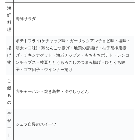
海
鮮
海鮮サラダ
料
理
ポテトフライ(ケチャップ味・ガーリックアンチョビ味・塩味・
揚
明太マヨ味)・鶏なんこつ揚げ・地鶏の唐揚げ・柚子胡椒唐揚
げ
げ・チキンナゲット・海老チップス・もちもちポテト・レンコ
物
ンチップス・枝豆ととうもろこしのつまみ揚げ・ひとくち餃
子・ゴマ団子・ウインナー揚げ
ご
飯
卵チャーハン・焼き鳥丼・冷やしうどん
も
の
デ
ザ
シェフ自慢のスイーツ
ー
ト