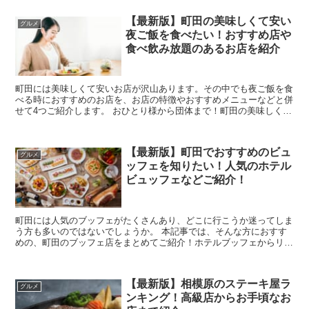
【最新版】町田の美味しくて安い
グルメ
夜ご飯を食べたい！おすすめ店や
食べ飲み放題のあるお店を紹介
町田には美味しくて安いお店が沢山あります。その中でも夜ご飯を食
べる時におすすめのお店を、お店の特徴やおすすめメニューなどと併
せて4つご紹介します。 おひとり様から団体まで！町田の美味しくて
安い夜ご飯の食べられるお店を紹介 ...
【最新版】町田でおすすめのビュ
グルメ
ッフェを知りたい！人気のホテル
ビュッフェなどご紹介！
町田には人気のブッフェがたくさんあり、どこに行こうか迷ってしま
う方も多いのではないでしょうか。 本記事では、そんな方におすす
めの、町田のブッフェ店をまとめてご紹介！ホテルブッフェからリー
ズナブルなお店まで、さまざまなブッフェが揃って...
【最新版】相模原のステーキ屋ラ
グルメ
ンキング！高級店からお手頃なお