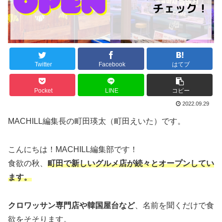
Twitter
Facebook
はてブ
Pocket
LINE
コピー
2022.09.29
MACHILL編集長の町田瑛太（町田えいた）です。
こんにちは！MACHILL編集部です！
食欲の秋、
町田で新しいグルメ店が続々とオープンしてい
ます。
クロワッサン専門店や韓国屋台など
、名前を聞くだけで食
欲をそそります。