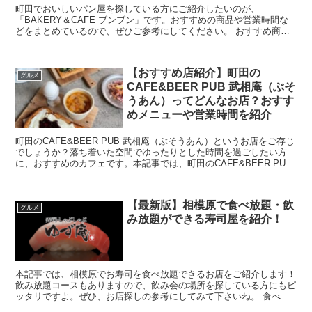
町田でおいしいパン屋を探している方にご紹介したいのが、
「BAKERY＆CAFE ブンブン」です。おすすめの商品や営業時間な
どをまとめているので、ぜひご参考にしてください。 おすすめ商品
は？お店の特徴は？町田のパン屋「ブンブン」とは ...
【おすすめ店紹介】町田の
グルメ
CAFE&BEER PUB 武相庵（ぶそ
うあん）ってどんなお店？おすす
めメニューや営業時間を紹介
町田のCAFE&BEER PUB 武相庵（ぶそうあん）というお店をご存じ
でしょうか？落ち着いた空間でゆったりとした時間を過ごしたい方
に、おすすめのカフェです。本記事では、町田のCAFE&BEER PUB
武相庵についてご紹...
【最新版】相模原で食べ放題・飲
グルメ
み放題ができる寿司屋を紹介！
本記事では、相模原でお寿司を食べ放題できるお店をご紹介します！
飲み放題コースもありますので、飲み会の場所を探している方にもピ
ッタリですよ。ぜひ、お店探しの参考にしてみて下さいね。 食べ放
題・飲み放題できる相模原の寿司屋を紹介！ ...