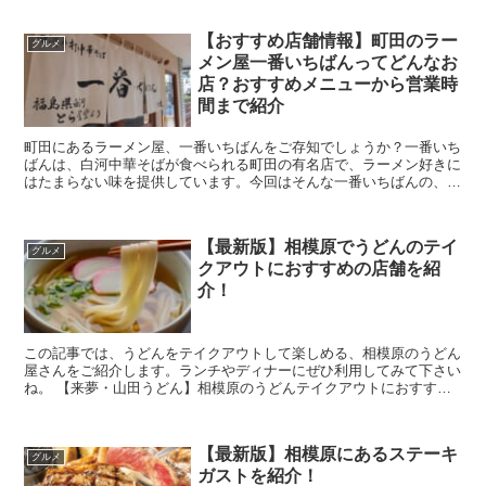
【おすすめ店舗情報】町田のラー
グルメ
メン屋一番いちばんってどんなお
店？おすすめメニューから営業時
間まで紹介
町田にあるラーメン屋、一番いちばんをご存知でしょうか？一番いち
ばんは、白河中華そばが食べられる町田の有名店で、ラーメン好きに
はたまらない味を提供しています。今回はそんな一番いちばんの、お
すすめメニューや営業時間をまとめました。 おす...
【最新版】相模原でうどんのテイ
グルメ
クアウトにおすすめの店舗を紹
介！
この記事では、うどんをテイクアウトして楽しめる、相模原のうどん
屋さんをご紹介します。ランチやディナーにぜひ利用してみて下さい
ね。 【来夢・山田うどん】相模原のうどんテイクアウトにおすすめ
の店舗は？ 相模原でうどんをテイ...
【最新版】相模原にあるステーキ
グルメ
ガストを紹介！