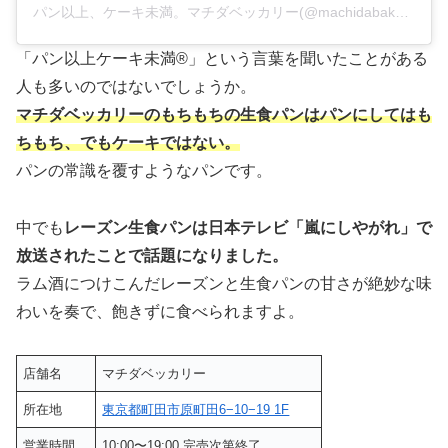
パン以上、ケーキ未満。マチダベッカリー(@machidabakkery)がシェアした投稿
「パン以上ケーキ未満®」という言葉を聞いたことがある
人も多いのではないでしょうか。
マチダベッカリーのもちもちの生食パンはパンにしてはも
ちもち、でもケーキではない。
パンの常識を覆すようなパンです。
中でも
レーズン生食パンは日本テレビ「嵐にしやがれ」で
放送されたことで話題になりました。
ラム酒につけこんだレーズンと生食パンの甘さが絶妙な味
わいを奏で、飽きずに食べられますよ。
店舗名
マチダベッカリー
所在地
東京都町田市原町田6−10−19 1F
営業時間
10:00〜19:00 完売次第終了