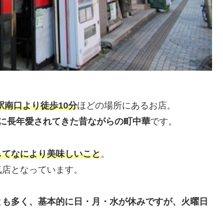
駅南口より徒歩10分
ほどの場所にあるお店。
に長年愛されてきた昔ながらの町中華
です。
してなにより美味しいこと
。
気店となっています。
とも多く、
基本的に
日・月・水が休みですが、火曜日