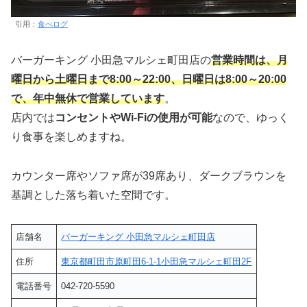
引用：
食べログ
バーガーキング 小田急マルシェ町田店の
営業時間は、月
曜日から土曜日まで8:00～22:00、日曜日は8:00～20:00
で、年中無休で営業しています
。
店内では
コンセントやWi-Fiの使用が可能
なので、ゆっく
り食事を楽しめますね。
カウンター席やソファ席が39席あり、ダークブラウンを
基調とした落ち着いた空間です。
店舗名
バーガーキング 小田急マルシェ町田店
住所
東京都町田市原町田6-1-1小田急マルシェ町田2F
電話番号
042-720-5590