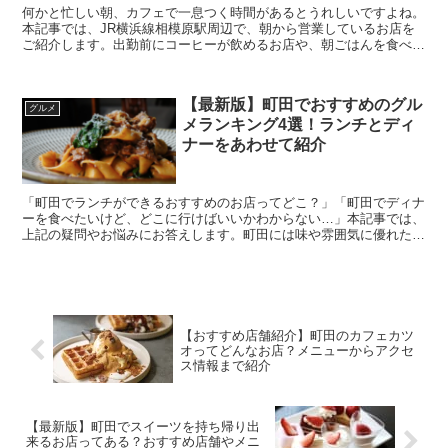
何かと忙しい朝、カフェで一息つく時間があるとうれしいですよね。
本記事では、JR横浜線相模原駅周辺で、朝から営業しているお店を
ご紹介します。出勤前にコーヒーが飲めるお店や、朝ごはんを食べる
場所を探している方は、ぜひ利用してみてくださ...
【最新版】町田でおすすめのグル
グルメ
メランキング4選！ランチとディ
ナーをあわせて紹介
「町田でランチができるおすすめのお店ってどこ？」「町田でディナ
ーを食べたいけど、どこに行けばいいかわからない…」本記事では、
上記の疑問やお悩みにお答えします。町田には味や雰囲気に優れたお
店がたくさんありますよ。ここから、おすすめのグルメラ...
【おすすめ店舗紹介】町田のカフェカツ
オってどんなお店？メニューからアクセ
ス情報まで紹介
【最新版】町田でスイーツを持ち帰り出
来るお店ってある？おすすめ店舗やメニ