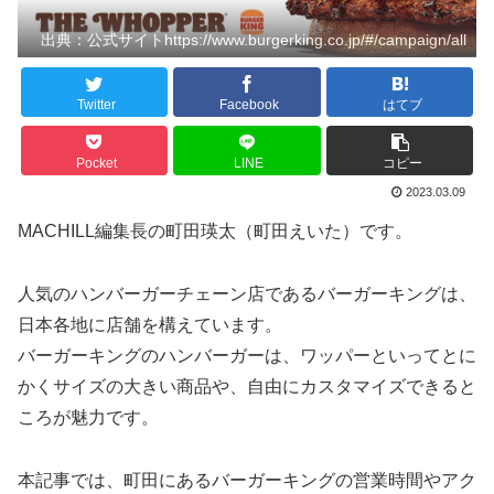
出典：公式サイトhttps://www.burgerking.co.jp/#/campaign/all
Twitter
Facebook
はてブ
Pocket
LINE
コピー
2023.03.09
MACHILL編集長の町田瑛太（町田えいた）です。
人気のハンバーガーチェーン店であるバーガーキングは、
日本各地に店舗を構えています。
バーガーキングのハンバーガーは、ワッパーといってとに
かくサイズの大きい商品や、自由にカスタマイズできると
ころが魅力です。
本記事では、町田にあるバーガーキングの営業時間やアク