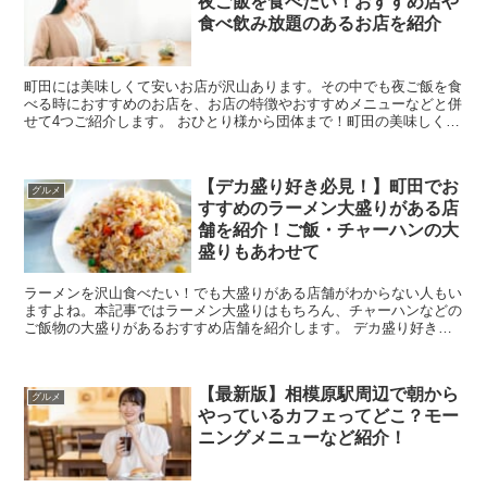
夜ご飯を食べたい！おすすめ店や
食べ飲み放題のあるお店を紹介
町田には美味しくて安いお店が沢山あります。その中でも夜ご飯を食
べる時におすすめのお店を、お店の特徴やおすすめメニューなどと併
せて4つご紹介します。 おひとり様から団体まで！町田の美味しくて
安い夜ご飯の食べられるお店を紹介 ...
【デカ盛り好き必見！】町田でお
グルメ
すすめのラーメン大盛りがある店
舗を紹介！ご飯・チャーハンの大
盛りもあわせて
ラーメンを沢山食べたい！でも大盛りがある店舗がわからない人もい
ますよね。本記事ではラーメン大盛りはもちろん、チャーハンなどの
ご飯物の大盛りがあるおすすめ店舗を紹介します。 デカ盛り好き必
見！町田でおすすめのラーメン大盛りがある店舗を...
【最新版】相模原駅周辺で朝から
グルメ
やっているカフェってどこ？モー
ニングメニューなど紹介！