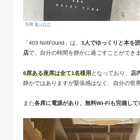
引用:
食べログ
「403 NotFound」は、
1人でゆっくりと本を
店
で、自分の時間を静かに過ごすことができ
6席ある座席は全て1名様用
となっており、
店
静かではありますが緊張感はなく、自分の世
また
各席に電源があり、無料Wi-Fiも完備して