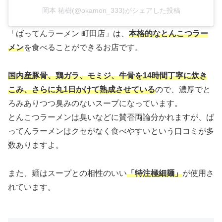
岡本 祐樹(@okamon_333)がシェアした投稿
「ばってんラーメン 町田店」は、
本格的なとんこつラー
メン
を食べることができるお店です。
国内産豚骨、鶏ガラ、モミジ、牛骨を14時間丁寧に炊き
こみ、さらに丸1日かけて熟成させている
ので、濃厚でと
ろみありつつ臭みのないスープになっています。
とんこつラーメンは臭いなどに賛否両論分かれますが、ば
ってんラーメンはクセがなく食べやすいという口コミが多
数ありますよ。
また、麺はスープとの相性のいい
「特注極細麺」
が使用さ
れています。