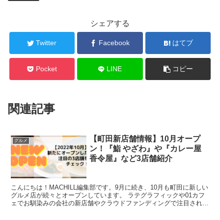
シェアする
Twitter
Facebook
はてブ
Pocket
LINE
コピー
関連記事
【町田新店舗情報】10月オープ
グルメ
ン！『鮨 やざわ』や『カレー屋
香令屋』など3店舗紹介
こんにちは！MACHILL編集部です。9月に続き、10月も町田に新しい
グルメ店が続々とオープンしています。 ラテグラフィックや01カフ
ェでお馴染みの会社の新店舗やクラウドファンディングで注目されて
いたカレー屋さんなど、盛りだくさんで...