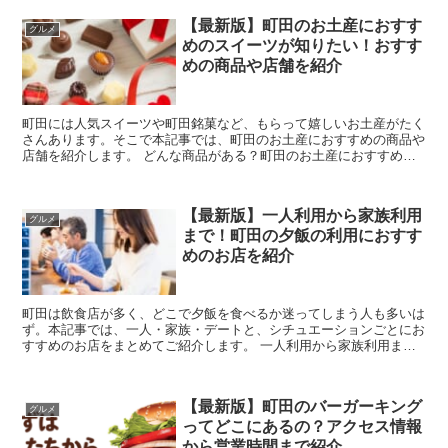
【最新版】町田のお土産におすす
グルメ
めのスイーツが知りたい！おすす
めの商品や店舗を紹介
町田には人気スイーツや町田銘菓など、もらって嬉しいお土産がたく
さんあります。そこで本記事では、町田のお土産におすすめの商品や
店舗を紹介します。 どんな商品がある？町田のお土産におすすめの
スイーツを紹介 ここからは、町田のお土産...
【最新版】一人利用から家族利用
グルメ
まで！町田の夕飯の利用におすす
めのお店を紹介
町田は飲食店が多く、どこで夕飯を食べるか迷ってしまう人も多いは
ず。本記事では、一人・家族・デートと、シチュエーションごとにお
すすめのお店をまとめてご紹介します。 一人利用から家族利用ま
で！町田の夕飯の利用におすすめの安いお店を紹介 ...
【最新版】町田のバーガーキング
グルメ
ってどこにあるの？アクセス情報
から営業時間まで紹介