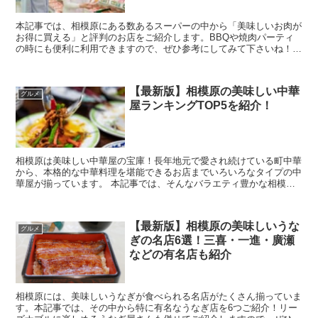
本記事では、相模原にある数あるスーパーの中から「美味しいお肉が
お得に買える」と評判のお店をご紹介します。BBQや焼肉パーティ
の時にも便利に利用できますので、ぜひ参考にしてみて下さいね！
また、この記事は動画でもご紹介していま...
【最新版】相模原の美味しい中華
グルメ
屋ランキングTOP5を紹介！
相模原は美味しい中華屋の宝庫！長年地元で愛され続けている町中華
から、本格的な中華料理を堪能できるお店までいろいろなタイプの中
華屋が揃っています。 本記事では、そんなバラエティ豊かな相模原
の中華屋の中から、特に評判が良くおすすめのお店...
【最新版】相模原の美味しいうな
グルメ
ぎの名店6選！三喜・一進・廣瀬
などの有名店も紹介
相模原には、美味しいうなぎが食べられる名店がたくさん揃っていま
す。本記事では、その中から特に有名なうなぎ店を6つご紹介！リー