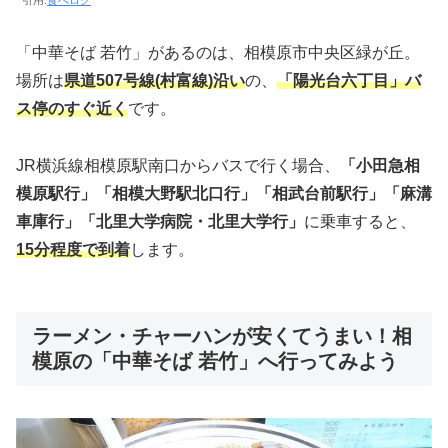
引用:
食べログ
「中華そば 若竹」があるのは、相模原市中央区緑が丘。
場所は
県道507号線(村富線)沿い
の、
「陽光台六丁目」バ
ス停のすぐ近く
です。
JR横浜線相模原駅南口からバスで行く場合、
「小田急相
模原駅行」「相模大野駅北口行」「相武台前駅行」「麻溝
車庫行」「北里大学病院・北里大学行」
に乗車すると、
15分程度で到着
します。
ラーメン・チャーハンが安くてうまい！相
模原の「中華そば 若竹」へ行ってみよう