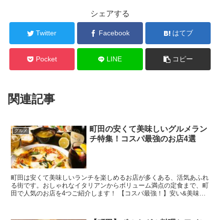
シェアする
Twitter
Facebook
はてブ
Pocket
LINE
コピー
関連記事
町田の安くて美味しいグルメラン
グルメ
チ特集！コスパ最強のお店4選
町田は安くて美味しいランチを楽しめるお店が多くある、活気あふれ
る街です。おしゃれなイタリアンからボリューム満点の定食まで、町
田で人気のお店を4つご紹介します！ 【コスパ最強！】安い&美味し
いグルメを食べるなら町田！町田の安く...