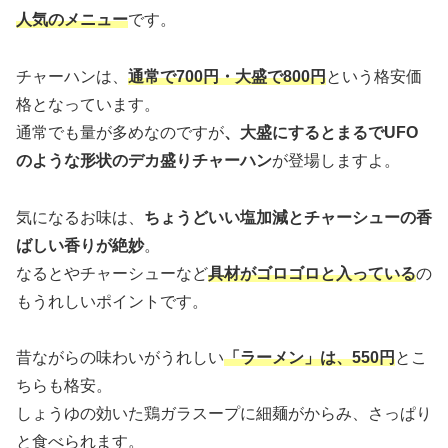
人気のメニュー
です。
チャーハンは、
通常で700円・大盛で800円
という格安価
格となっています。
通常でも量が多めなのですが
、大盛にするとまるでUFO
のような形状のデカ盛りチャーハン
が登場しますよ。
気になるお味は、
ちょうどいい塩加減とチャーシューの香
ばしい香りが絶妙
。
なるとやチャーシューなど
具材がゴロゴロと入っている
の
もうれしいポイントです。
昔ながらの味わいがうれしい
「ラーメン」は、550円
とこ
ちらも格安。
しょうゆの効いた鶏ガラスープに細麺がからみ、さっぱり
と食べられます。