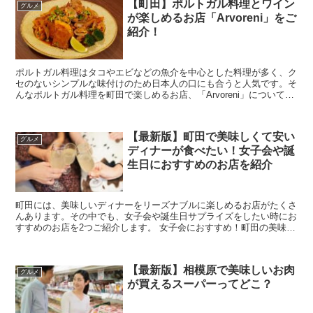
【町田】ポルトガル料理とワイン
グルメ
が楽しめるお店「Arvoreni」をご
紹介！
ポルトガル料理はタコやエビなどの魚介を中心とした料理が多く、ク
セのないシンプルな味付けのため日本人の口にも合うと人気です。そ
んなポルトガル料理を町田で楽しめるお店、「Arvoreni」についてご
紹介していきます！ ポルトガル料理のお...
【最新版】町田で美味しくて安い
グルメ
ディナーが食べたい！女子会や誕
生日におすすめのお店を紹介
町田には、美味しいディナーをリーズナブルに楽しめるお店がたくさ
んあります。その中でも、女子会や誕生日サプライズをしたい時にお
すすめのお店を2つご紹介します。 女子会におすすめ！町田の美味し
くて安いディナーが食べられるお店を紹介 ...
【最新版】相模原で美味しいお肉
グルメ
が買えるスーパーってどこ？