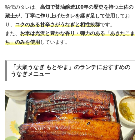
秘伝のタレは、
高知で醤油醸造100年の歴史を持つ土佐の
蔵士が、丁寧に作り上げたタレを継ぎ足して使用
してお
り、
コクのある甘辛さがうなぎと相性抜群
です。
また、
お米は光沢と豊かな香り・弾力のある「あきたこま
ち」のみを使用
しています。
「大衆うなぎ もとやま」のランチにおすすめの
うなぎメニュー