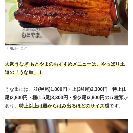
引用:
食べログ
大衆うなぎ もとやまのおすすめメニューは、やっぱり王
道の「うな重」！
うな重には、
並(半尾)1,800円・上(3/4尾)2,300円・特上(1
尾)2,800円・極(1.5尾)3,300円・祭(2尾)3,800円の５種類
が
あり、
特上以上は器からはみ出るほどのサイズ感
です。