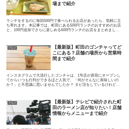
場まで紹介
ランチをするのに毎回500円で食べられるお店があったら、気軽に立
ち寄れます。本記事では、町田にある500円ランチのおすすめのお店
と、100円追加でさらに楽しめる600円ランチのお店をまとめまし
た。町田にお住まいの方や、勤務先が町田にある方...
【最新版】町田のゴンチャってど
グルメ
こにある？店舗の場所から営業時
間まで紹介
インスタグラムで大流行したゴンチャは、1号店が原宿にオープンし
てからいつも行列ができるほど人気で、「何がそんなに美味しいの
か？」と不思議に思いませんでしたか？ タピ活をしているけれど、
まだ行ったことがないという方もいるでしょう。今回...
【最新版】テレビで紹介された町
グルメ
田のラーメン店が知りたい！店舗
情報からメニューまで紹介