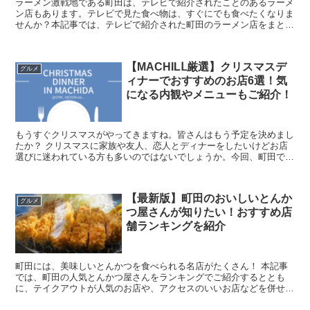
ラーメン激戦地である町田は、テレビで紹介されたことのあるラーメ
ン店もあります。テレビで見た食べ物は、すぐにでも食べたくなりま
せんか？本記事では、テレビで紹介された町田のラーメン店をまとめ
ました。 町田でラーメン店に行くならテレビで紹...
【MACHILⅬ厳選】クリスマスデ
グルメ
ィナーでおすすめのお店6選！気
になる内観やメニューもご紹介！
もうすぐクリスマスがやってきますね。皆さんはもう予定を決めまし
たか？ クリスマスに家族や友人、恋人とディナーをしたいけどお店
選びに迷われている方も多いのではないでしょうか。今回、町田でク
リスマスディナーにおすすめのお店を6選ピックア...
【最新版】町田のおいしいとんか
グルメ
つ屋さんが知りたい！おすすめ店
舗ランキングを紹介
町田には、美味しいとんかつを食べられる名店がたくさん！ 本記事
では、町田の人気とんかつ屋さんをランキングでご紹介するととも
に、テイクアウトが人気のお店や、アクセスのいいお店などを併せて
ご紹介していきます。 ぜひ記事をチェックし...