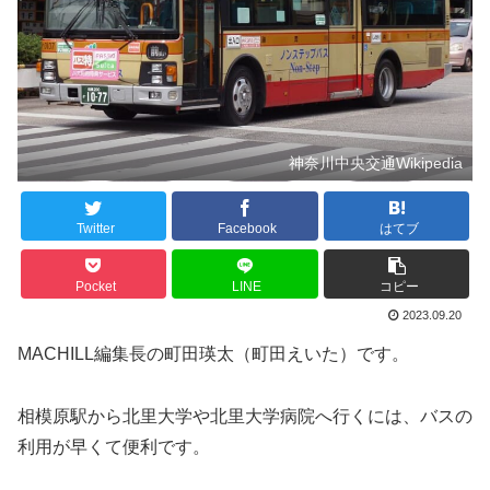
神奈川中央交通Wikipedia
Twitter
Facebook
はてブ
Pocket
LINE
コピー
2023.09.20
MACHILL編集長の町田瑛太（町田えいた）です。
相模原駅から北里大学や北里大学病院へ行くには、バスの
利用が早くて便利です。