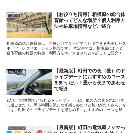
場所を6つご紹介します。町田でバーベキューでき...
【お役立ち情報】相模原の総合体
スポット
育館ってどんな場所？個人利用方
法や駐車場情報などご紹介
相模原の総合体育館は、市民だけでなく誰でも利用できる充実したス
ポーツ・レクリエーション施設です。 本記事では、相模原にある総
合体育館の施設の特徴・利用方法やアクセスなどを詳しくご紹介！気
になっていた方は、ぜひ参考にしてみて下さいね！...
【最新版】町田での夜（昼）のド
グルメ
ライブデートにおすすめのコース
を知りたい！昼から夜まであわせ
て紹介
2人だけの空間でいられるドライブデートは、他の人の目を気にせず
に過ごせたり、帰る時間を気にせず楽しめたりと魅力がたくさん。今
回は、町田でのドライブデートを楽しめる、おすすめのコースを昼と
夜併せてご紹介します。 【観光スポット・ランチ...
【最新版】町田の電気屋ノジマっ
ショッピング