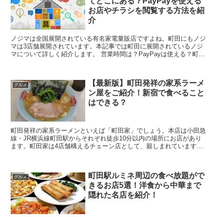
てどこにある？PayPayを使える
お店やチラシを閲覧する方法を紹
介
ノジマは全国展開されている有名家電量販店ですよね。町田にもノジ
マは3店舗展開されています。本記事では町田に展開されているノジ
マについて詳しく紹介します。 営業時間は？PayPayは使える？町田
の電気屋ノジマの店舗を紹介 ずばり...
【最新版】町田発祥の家系ラーメ
グルメ
ン屋をご紹介！新宿で食べること
はできる？
町田発祥の家系ラーメンといえば「町田家」でしょう。本店は小田急
線・JR横浜線町田駅からそれぞれ徒歩10分以内の場所にお店があり
ます。町田家は4店舗構えるチェーン店として、親しまれています。
本記事では、町田発祥の家系ラーメン「町田家」につい...
町田駅ルミネ周辺の食べ放題がで
グルメ
きるお店5選！洋食から中華まで
隠れた名店を紹介！