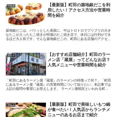
【最新版】町田の築地銀だこを利
グルメ
用したい！アクセス方法や営業時
間を紹介
築地銀だこは、パリッとした表面に、中はトロトロでプリプリの大き
なたこが入ったたこ焼きが特徴のたこ焼き店で、休日には行列ができ
るほど大人気です。そんな築地銀だこの、町田にある店舗のアクセス
方法や営業時間など詳しくご紹介します。 ハイボ...
【おすすめ店舗紹介】町田のラー
グルメ
メン店「蔵屋」ってどんなお店？
人気メニューや営業時間を紹介
「町田にあるラーメン屋『蔵屋』のラーメンの特徴って何？」「町田
にあるラーメン屋『蔵屋』の営業時間について知りたい」本記事では
上記の疑問や要望にお答えします。 ラーメン激戦区といわれる町田
で評判の良いお店が「蔵屋」です。「蔵家」のラー...
【最新版】町田で美味しいもつ鍋
グルメ
が食べたい！人気店からランチメ
ニューのあるお店まで紹介