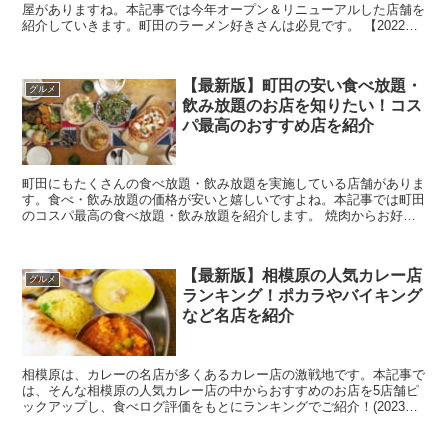
屋がありますね。本記事では今年オープン＆リニューアルした店舗を
紹介していきます。町田のラーメン好きさんは必見です。 【2022年
版】町田で新しくオープンしたラーメン屋3選...
【最新版】町田の安い食べ放題・
グルメ
飲み放題のお店を知りたい！コス
パ最高のおすすめ店を紹介
町田にもたくさんの食べ放題・飲み放題を実施している店舗がありま
す。食べ・飲み放題の価格が安いと嬉しいですよね。本記事では町田
のコスパ最高の食べ放題・飲み放題を紹介します。 焼肉からお好み
焼きまで！町田の安い食べ放題・飲み放題のお店を...
【最新版】相模原の人気カレー店
グルメ
ランキング！ポカラやバイキング
など名店を紹介
相模原は、カレーの名店が多くあるカレー店の激戦地です。本記事で
は、そんな相模原の人気カレー店の中からおすすめのお店を5店舗ピ
ックアップし、食べログ評価をもとにランキングでご紹介！(2023年
11月現在) ぜひチェックして、相模原の絶...