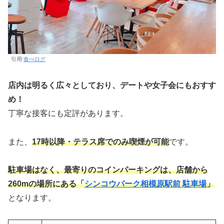
引用:
食べログ
店内は明るく広々としており、デートや女子会にもおすす
め！
丁寧な接客にも定評があります。
また、
17時以降・テラス席でのみ喫煙が可能
です。
駐車場はなく、最寄りのコインパーキングは、店舗から
260mの場所にある「
シンコウパーク相模原駅前 駐車場
」
となります。