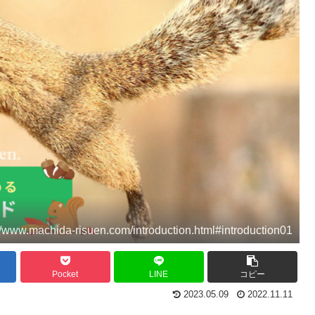
.machida-risuen.com/introduction.html#introduction01
Pocket
LINE
コピー
2023.05.09
2022.11.11