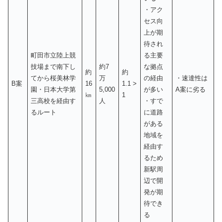
・アク
セス向
上が期
待され
町田市立陸上競
る主要
技場まで南下し
約7
な拠点
約
約
てから桜美林学
万
の経由
・速達性は
B案
16
1.1 >
園・日本大学第
5,000
が多い
A案に劣る
㎞
1
三高校を経由す
人
・すで
るルート
に道路
がある
地域を
経由す
るため
新駅周
辺で開
発が期
待でき
る