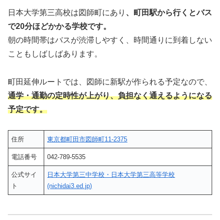
日本大学第三高校は図師町にあり
、町田駅から行くとバス
で20分ほどかかる学校です。
朝の時間帯はバスが渋滞しやすく、時間通りに到着しない
こともしばしばあります。
町田延伸ルートでは、図師に新駅が作られる予定なので、
通学・通勤の定時性が上がり、負担なく通えるようになる
予定
です。
住所
東京都町田市図師町11-2375
電話番号
042-789-5535
公式サイ
日本大学第三中学校・日本大学第三高等学校
ト
(nichidai3.ed.jp)