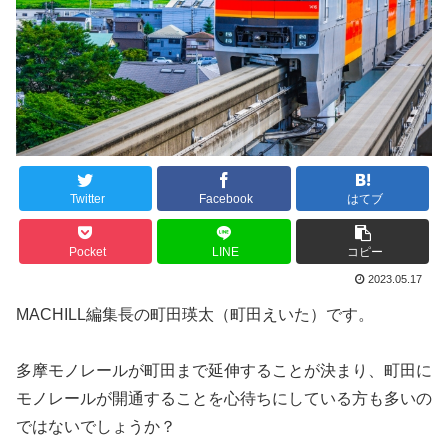
Twitter
Facebook
はてブ
Pocket
LINE
コピー
2023.05.17
MACHILL編集長の町田瑛太（町田えいた）です。
多摩モノレールが町田まで延伸することが決まり、町田に
モノレールが開通することを心待ちにしている方も多いの
ではないでしょうか？