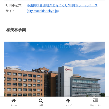
町田市公式
小山田桜台団地のまちづくり/町田市ホームページ
サイト
(city.machida.tokyo.jp)
桜美林学園
ホーム
検索
トップ
サイドバー