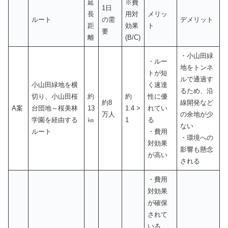
延
※費
1日
長
用対
メリッ
ルート
の需
デメリット
距
効果
ト
要
離
(B/C)
・小山田緑
・ルー
地をトンネ
トが短
ルで通過す
小山田緑地を横
く速達
るため、沿
切り、小山田桜
約
約
性に優
約8
線開発など
A案
台団地～桜美林
13
1.4 >
れてい
万人
の余地が少
学園を経由する
㎞
1
る
ない
ルート
・費用
・環境への
対効果
影響も懸念
が高い
される
・費用
対効果
が確保
されて
いる