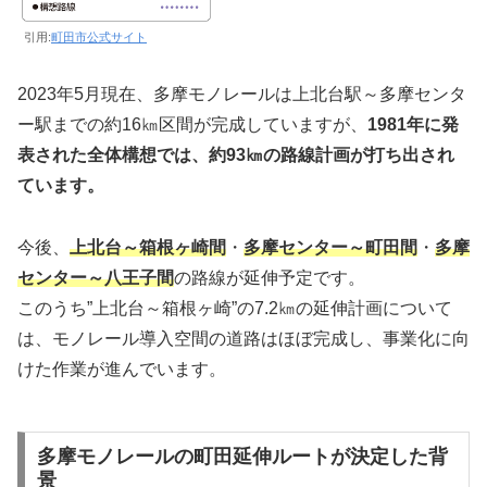
引用:
町田市公式サイト
2023年5月現在、多摩モノレールは上北台駅～多摩センタ
ー駅までの約16㎞区間が完成していますが、
1981年に発
表された全体構想では、約93㎞の路線計画が打ち出され
ています。
今後、
上北台～箱根ヶ崎間
・
多摩センター～町田間
・
多摩
センター～八王子間
の路線が延伸予定です。
このうち”上北台～箱根ヶ崎”の7.2㎞の延伸計画について
は、モノレール導入空間の道路はほぼ完成し、事業化に向
けた作業が進んでいます。
多摩モノレールの町田延伸ルートが決定した背
景