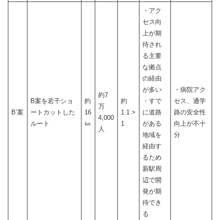
・アク
セス向
上が期
待され
る主要
な拠点
の経由
が多い
・病院アク
約7
B案を若干ショ
約
約
・すで
セス、通学
万
B’案
ートカットした
16
1.1 >
に道路
路の安全性
4,000
ルート
㎞
1
がある
向上が不十
人
地域を
分
経由す
るため
新駅周
辺で開
発が期
待でき
る