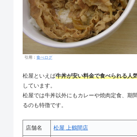
引用：
食べログ
松屋といえば
牛丼が安い料金で食べられる人
しています。
松屋では牛丼以外にもカレーや焼肉定食、期
るのも特徴です。
店舗名
松屋 上鶴間店