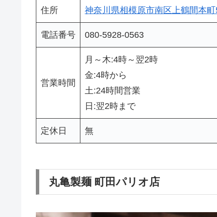
住所
神奈川県相模原市南区上鶴間本町5-
電話番号
080-5928-0563
月～木:4時～翌2時
金:4時から
営業時間
土:24時間営業
日:翌2時まで
定休日
無
丸亀製麺 町田パリオ店