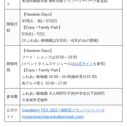
東急田園都市線 南町田駅グランベリーパーク駅直結
ス
【Hawaiian Days】
4/29(土・祝)～5/7(日)
開催日
【Enjoy！Family Park】
程
5/3(水)～7(日)
(※ふれあい動物園は5/3(水)・4(木)のみの開催)
【Hawaiian Days】
フード・ショップは10:00～19:00
開催時
(イベントタイムスケジュールは
公式サイト
を参照)
間
【Enjoy！Family Park】
ふれあい動物園 10:00～16:00(最終受付15:30)
肉グルメ祭り 10:00～17:00
ふれあい動物園 大人800円/子供(中学生以下)500円
参加費
※未就学児無料
公式サ
Grandberry FES.2023 | 南町田グランベリーパーク
イト
(minamimachida-grandberrypark.com)