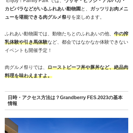
”Enjoy！Family Park”では、
ウサギ・ヒツジ・アルパカ・
カピバラなどがいるふれあい動物園
と、
ガッツリお肉メニ
ューを堪能できる肉グルメ祭り
を楽しめます。
ふれあい動物園では、動物たちとのふれあいの他、
牛の搾
乳体験や引き馬体験
など、都会ではなかなか体験できない
イベントも開催予定！
肉グルメ祭りでは、
ローストビーフ丼や豚丼など、絶品肉
料理を味わえますよ。
日時・アクセス方法は？Grandberry FES.2023の基本
情報