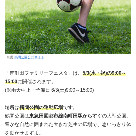
引用:
鶴間公園公式サイト
「南町田ファミリーフェスタ」は、
5/3(水・祝)の9:00～
15:00
に開催されます。
(※雨天中止・予備日 6/3(土)9:00～15:00)
場所は
鶴間公園の運動広場
です。
鶴間公園は
東急田園都市線南町田駅からすぐ
の大型公園。
豊かな自然に囲まれた大きな芝生の広場で、思いっきり体
を動かせますよ。