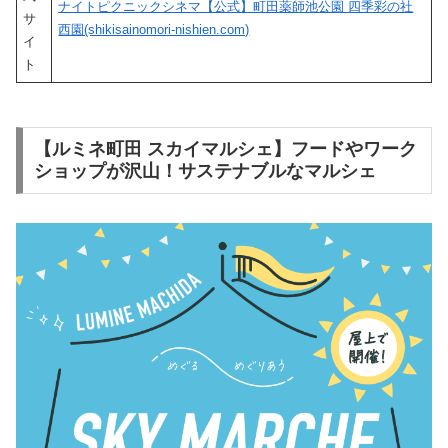
ナイトピクニックシネマ【公式】町田薬師池公園 四季彩の社
サ
西園(shikisainomori-nishien.com)
イ
ト
【ルミネ町田 スカイマルシェ】フードやワーク
ショップが沢山！サステナブルなマルシェ