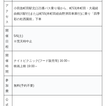
ア
小田急町田駅北口21番バス乗り場から、町53(本町田・大蔵経
ク
由鶴川駅行)または町55(本町田経由野津田車庫行)に乗り「四季
セ
彩の杜西園前」下車
ス
開
催
5/6(土)
日
※荒天時中止
程
開
催
ナイトピクニック(フード販売等) 16:00～
時
映画上映 19:00～
間
参
加
無料(予約不要)
費
公
式