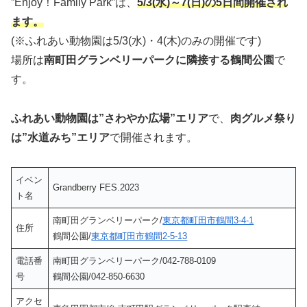
”Enjoy！Family Park”は、
5/3(水)～7(日)の5日間開催され
ます。
(※ふれあい動物園は5/3(水)・4(木)のみの開催です)
場所は
南町田グランベリーパークに隣接する鶴間公園
で
す。
ふれあい動物園は”さわやか広場”エリア
で、
肉グルメ祭り
は”水道みち”エリア
で開催されます。
イベン
Grandberry FES.2023
ト名
南町田グランベリーパーク/
東京都町田市鶴間3-4-1
住所
鶴間公園/
東京都町田市鶴間2-5-13
電話番
南町田グランベリーパーク/042-788-0109
号
鶴間公園/042-850-6630
アクセ