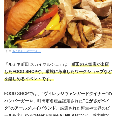
引用:
ルミネ町田公式サイト
「ルミネ町田 スカイマルシェ」は、
町田の人気店が出店
したFOOD SHOPや、環境に考慮したワークショップなど
を楽しめるイベントです。
FOOD SHOPでは、
”ヴィレッジヴァンガードダイナー”の
ハンバーガー
や、町田市名産品認定された
”こがさがベイ
ク”のアールグレイパウンド
、厳選された樽生や世界のビ
ールを楽しめる
”Beer House ALNILAM”
など、魅力的な