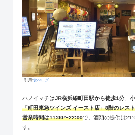
引用:
食べログ
ハノイマチは
JR横浜線町田駅から徒歩1分
、
「町田東急ツインズ イースト店」8階のレス
営業時間は11:00〜22:00
で、酒類の提供は21:
す。