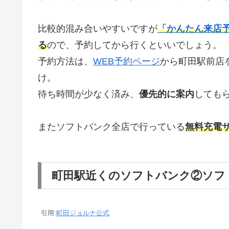
比較的混み合いやすいですが
「かんたん来店
る
ので、予約してから行くといいでしょう。
予約方法は、
WEB予約ページ
から町田駅前店
け。
待ち時間が少なく済み、
優先的に案内
しても
またソフトバンク全店で行っている
無料充電
町田駅近くのソフトバンク②ソフ
引用:
町田ジョルナ公式