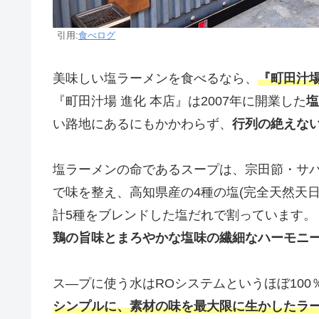
引用:
食べログ
美味しい塩ラーメンを食べるなら、
『町田汁場
『町田汁場 進化 本店』は2007年に開業した
塩
い路地にあるにもかかわらず、
行列の絶えな
塩ラーメンの命であるスープは、宗田節・サ
で味を整え、高知県産の4種の塩(完全天然天
計5種をブレンドした塩だれで割っています。
鶏の旨味とまろやかな塩味の繊細なハーモニ
ス―プに使う水はROシステムというほぼ10
シンプルに、素材の味を最大限に生かしたラ