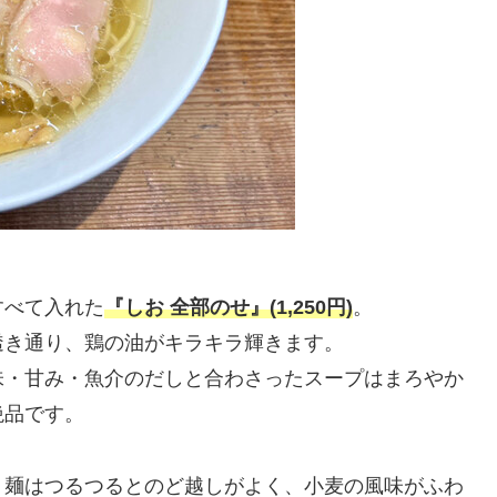
すべて入れた
『しお 全部のせ』(1,250円)
。
透き通り、鶏の油がキラキラ輝きます。
味・甘み・魚介のだしと合わさったスープはまろやか
絶品です。
ト麺はつるつるとのど越しがよく、小麦の風味がふわ