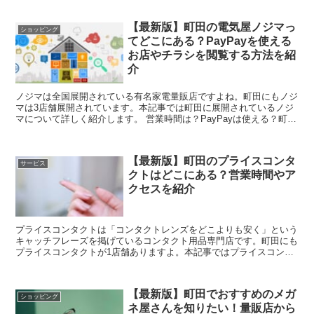
【最新版】町田の電気屋ノジマっ
ショッピング
てどこにある？PayPayを使える
お店やチラシを閲覧する方法を紹
介
ノジマは全国展開されている有名家電量販店ですよね。町田にもノジ
マは3店舗展開されています。本記事では町田に展開されているノジ
マについて詳しく紹介します。 営業時間は？PayPayは使える？町田
の電気屋ノジマの店舗を紹介 ずばり...
【最新版】町田のプライスコンタ
サービス
クトはどこにある？営業時間やア
クセスを紹介
プライスコンタクトは「コンタクトレンズをどこよりも安く」という
キャッチフレーズを掲げているコンタクト用品専門店です。町田にも
プライスコンタクトが1店舗ありますよ。本記事ではプライスコンタ
クト町田店について紹介します。 営業時間は？ア...
【最新版】町田でおすすめのメガ
ショッピング
ネ屋さんを知りたい！量販店から