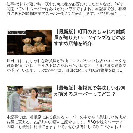
仕事の帰りが遅い時・夜中に急に物が必要になったときなど、24時
間開いているスーパーはありがたい存在ですよね。本記事では、相模
原にある24時間営業のスーパーを2つご紹介します。ぜひ参考にして
みて下さいね！ 相模原に24時間営業のスーパ...
【最新版】町田のおしゃれな雑貨
ショッピング
屋が知りたい！ツインズなどのお
すすめ店舗を紹介
町田には、おしゃれな雑貨屋が沢山！コスパのいいお店やユニークな
雑貨を揃えた店、テイストにこだわったお店など、さまざまな雑貨屋
が揃っています。 この記事では、町田のおしゃれな雑貨屋をはじ
め、雑貨屋さんの探し方やアルバイト情報などをまと...
【最新版】相模原で美味しいお肉
グルメ
が買えるスーパーってどこ？
本記事では、相模原にある数あるスーパーの中から「美味しいお肉が
お得に買える」と評判のお店をご紹介します。BBQや焼肉パーティ
の時にも便利に利用できますので、ぜひ参考にしてみて下さいね！
また、この記事は動画でもご紹介していま...