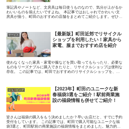
筆記具やノートなど、文房具は毎日使うものなので、気分が上がるか
わいいものを揃えたいですよね。 本記事ではおしゃれでかわいい文
房具が揃う、町田のおすすめの店舗をまとめてご紹介します。ぜひ参
考にしてみてくださいね。 また、...
【最新版】町田近郊でリサイクル
サービス
ショップを利用したい！家具から
家電、服までおすすめ店を紹介
使わなくなった家具・家電や服などを買い取ってもらったり、必要な
ものをリーズナブルに購入できたりと、リサイクルショップは便利な
存在。 この記事では、町田でおすすめのリサイクルショップを、ジ
ャンルや特徴に分けて詳しくご紹介します。 ...
【2023年】町田のユニークな新
ショッピング
春福袋3選をご紹介！駅前商業施
設の福袋情報も併せてご紹介！
皆さんは福袋の購入をもう決めましたか？早いお店だと、すでに予約
受付をしています。 この記事では、町田で購入可能なユニークな福
袋3選と、町田駅前の商業施設の福袋情報をまとめました。魅力的な