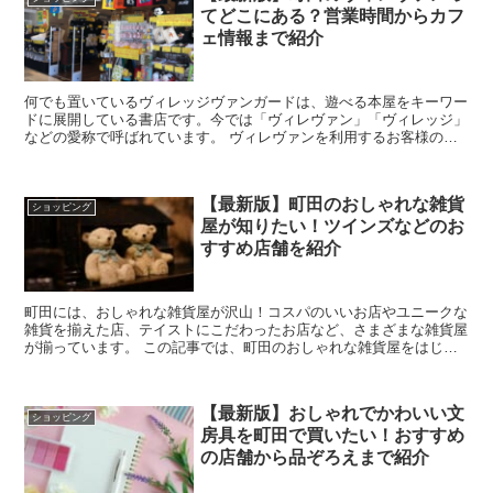
てどこにある？営業時間からカフ
ェ情報まで紹介
何でも置いているヴィレッジヴァンガードは、遊べる本屋をキーワー
ドに展開している書店です。今では「ヴィレヴァン」「ヴィレッジ」
などの愛称で呼ばれています。 ヴィレヴァンを利用するお客様の多
くは「これを買いに来た」より、「今日は何がある...
【最新版】町田のおしゃれな雑貨
ショッピング
屋が知りたい！ツインズなどのお
すすめ店舗を紹介
町田には、おしゃれな雑貨屋が沢山！コスパのいいお店やユニークな
雑貨を揃えた店、テイストにこだわったお店など、さまざまな雑貨屋
が揃っています。 この記事では、町田のおしゃれな雑貨屋をはじ
め、雑貨屋さんの探し方やアルバイト情報などをまと...
【最新版】おしゃれでかわいい文
ショッピング
房具を町田で買いたい！おすすめ
の店舗から品ぞろえまで紹介